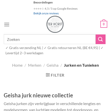
Ga
Beoordelingen
naar
⭐⭐⭐⭐☆ 4,5 / 5 op Google Reviews
Bekijk onze reviews
inhoud
0
Zoeken
naar:
✓ Gratis verzending NL | ✓ Gratis retourneren NL (BE €4,95) | ✓
Levertijd 2–3 werkdagen
Home
/
Merken
/
Geisha
/
Jurken en Tunieken
FILTER
Geisha jurk nieuwe collectie
Geisha jurken zijn verkrijgbaar in verschillende lengtes en
modelvormen, van luchtige modellen tot doorknoop- en