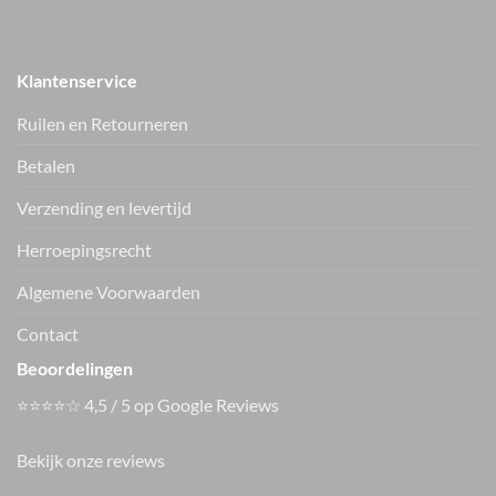
Klantenservice
Ruilen en Retourneren
Betalen
Verzending en levertijd
Herroepingsrecht
Vers van de hanger, in je WhatsApp
Algemene Voorwaarden
Nieuwe items als eerste zien — geen spam, gewoon af en toe een
appje.
Contact
Beoordelingen
⭐⭐⭐⭐☆ 4,5 / 5 op Google Reviews
Bekijk onze reviews