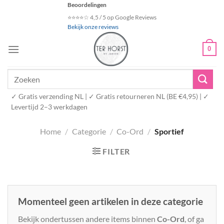
Ga
Beoordelingen
naar
⭐⭐⭐⭐☆ 4,5 / 5 op Google Reviews
Bekijk onze reviews
inhoud
0
Zoeken
naar:
✓ Gratis verzending NL | ✓ Gratis retourneren NL (BE €4,95) | ✓
Levertijd 2–3 werkdagen
Home
/
Categorie
/
Co-Ord
/
Sportief
FILTER
Momenteel geen artikelen in deze categorie
Bekijk ondertussen andere items binnen
Co-Ord
, of ga