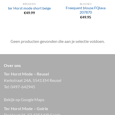
BROEKEN
BLOUSES
Freequent blouse FQlava
ter Horst mode short beige
207870
€
49.99
€
49.95
Geen producten gevonden die aan je selectie voldoen.
Over ons
Ter Horst Mode – Reusel
Kerkstraat 24A, 5541 EM Reusel
Tel:
0497-642945
Bekijk op Google Maps
Ter Horst Mode – Goirle
De Hovel 36-37, 5051 NR Goirle