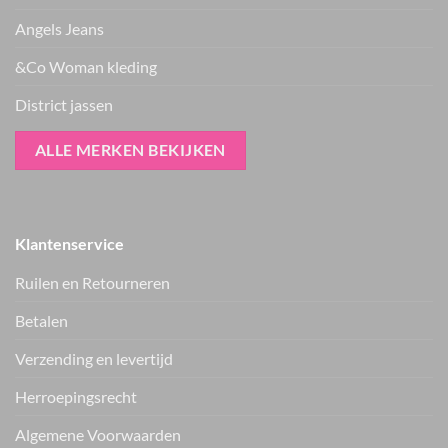
Angels Jeans
&Co Woman kleding
District jassen
ALLE MERKEN BEKIJKEN
Klantenservice
Ruilen en Retourneren
Betalen
Verzending en levertijd
Herroepingsrecht
Vers van de hanger, in je WhatsApp
Algemene Voorwaarden
Nieuwe items als eerste zien — geen spam, gewoon af en toe een