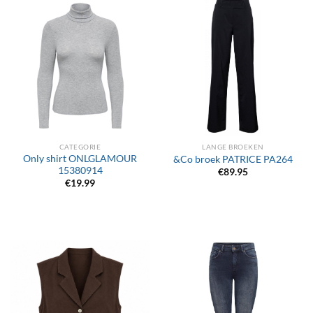
CATEGORIE
LANGE BROEKEN
Only shirt ONLGLAMOUR
&Co broek PATRICE PA264
15380914
€
89.95
€
19.99