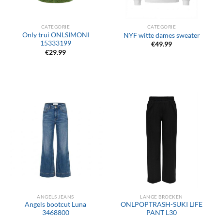
CATEGORIE
CATEGORIE
Only trui ONLSIMONI
NYF witte dames sweater
15333199
€
49.99
€
29.99
ANGELS JEANS
LANGE BROEKEN
Angels bootcut Luna
ONLPOPTRASH-SUKI LIFE
3468800
PANT L30