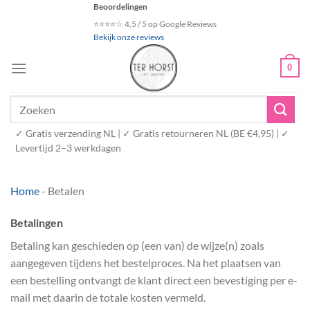
Ga
Beoordelingen
naar
⭐⭐⭐⭐☆ 4,5 / 5 op Google Reviews
Bekijk onze reviews
inhoud
0
Zoeken
naar:
✓ Gratis verzending NL | ✓ Gratis retourneren NL (BE €4,95) | ✓
Levertijd 2–3 werkdagen
Home
-
Betalen
Betalingen
Betaling kan geschieden op (een van) de wijze(n) zoals
aangegeven tijdens het bestelproces. Na het plaatsen van
een bestelling ontvangt de klant direct een bevestiging per e-
mail met daarin de totale kosten vermeld.