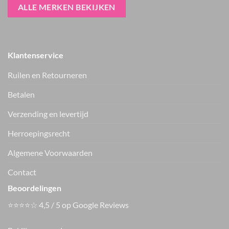
ALLE MERKEN BEKIJKEN
Klantenservice
Ruilen en Retourneren
Betalen
Verzending en levertijd
Herroepingsrecht
Vers van de hanger, in je WhatsApp
Algemene Voorwaarden
Nieuwe items als eerste zien — geen spam, gewoon af en toe een
appje.
Contact
Beoordelingen
⭐⭐⭐⭐☆ 4,5 / 5 op Google Reviews