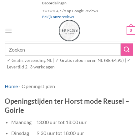
Ga
Beoordelingen
naar
⭐⭐⭐⭐☆ 4,5 / 5 op Google Reviews
Bekijk onze reviews
inhoud
0
Zoeken
naar:
✓ Gratis verzending NL | ✓ Gratis retourneren NL (BE €4,95) | ✓
Levertijd 2–3 werkdagen
Home
-
Openingstijden
Openingstijden ter Horst mode Reusel –
Goirle
Maandag 13:00 uur tot 18:00 uur
Dinsdag 9:30 uur tot 18:00 uur