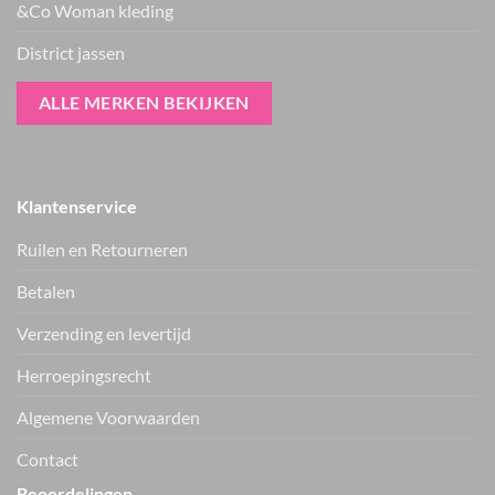
&Co Woman kleding
District jassen
ALLE MERKEN BEKIJKEN
Klantenservice
Ruilen en Retourneren
Betalen
Verzending en levertijd
Herroepingsrecht
Vers van de hanger, in je WhatsApp
Algemene Voorwaarden
Nieuwe items als eerste zien — geen spam, gewoon af en toe een
appje.
Contact
Beoordelingen