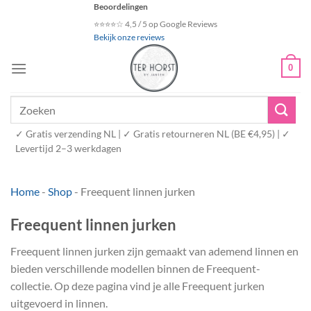
Ga
Beoordelingen
naar
⭐⭐⭐⭐☆ 4,5 / 5 op Google Reviews
Bekijk onze reviews
inhoud
0
Zoeken
naar:
✓ Gratis verzending NL | ✓ Gratis retourneren NL (BE €4,95) | ✓
Levertijd 2–3 werkdagen
Home
-
Shop
-
Freequent linnen jurken
Freequent linnen jurken
Freequent linnen jurken zijn gemaakt van ademend linnen en
bieden verschillende modellen binnen de Freequent-
collectie. Op deze pagina vind je alle Freequent jurken
uitgevoerd in linnen.