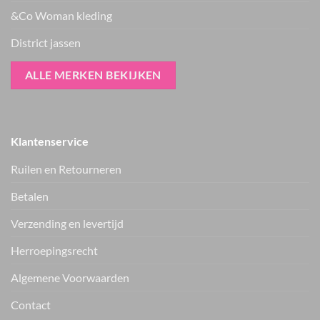
&Co Woman kleding
District jassen
ALLE MERKEN BEKIJKEN
Klantenservice
Ruilen en Retourneren
Betalen
Verzending en levertijd
Herroepingsrecht
Vers van de hanger, in je WhatsApp
Algemene Voorwaarden
Nieuwe items als eerste zien — geen spam, gewoon af en toe een
appje.
Contact