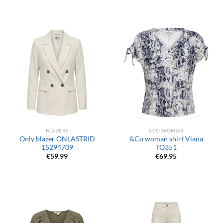
BLAZERS
&CO WOMAN
Only blazer ONLASTRID
&Co woman shirt Viana
15294709
TO351
€
59.99
€
69.95