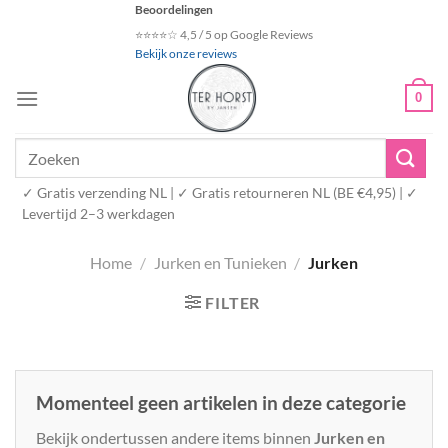
Ga
Beoordelingen
naar
⭐⭐⭐⭐☆ 4,5 / 5 op Google Reviews
Bekijk onze reviews
inhoud
0
Zoeken
naar:
✓ Gratis verzending NL | ✓ Gratis retourneren NL (BE €4,95) | ✓
Levertijd 2–3 werkdagen
Home
/
Jurken en Tunieken
/
Jurken
FILTER
Momenteel geen artikelen in deze categorie
Bekijk ondertussen andere items binnen
Jurken en