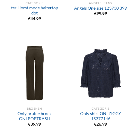
CATEGORIE
ANGELS JEANS
ter Horst mode haltertop
Angels One size 123730 399
dot
€
99.99
€
44.99
BROEKEN
CATEGORIE
Only bruine broek
Only shirt ONLZIGGY
ONLPOPTRASH
15377146
€
39.99
€
26.99