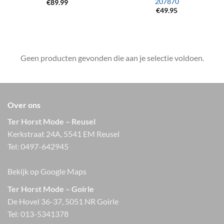
207870
€
89.99
€
49.95
Geen producten gevonden die aan je selectie voldoen.
Over ons
Ter Horst Mode – Reusel
Kerkstraat 24A, 5541 EM Reusel
Tel:
0497-642945
Bekijk op Google Maps
Ter Horst Mode – Goirle
De Hovel 36-37, 5051 NR Goirle
Tel:
013-5341378