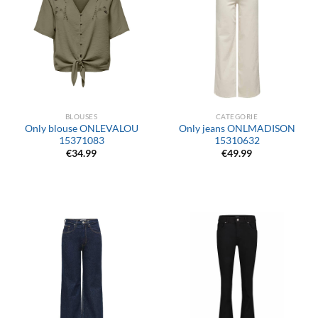
BLOUSES
CATEGORIE
Only blouse ONLEVALOU
Only jeans ONLMADISON
15371083
15310632
€
34.99
€
49.99