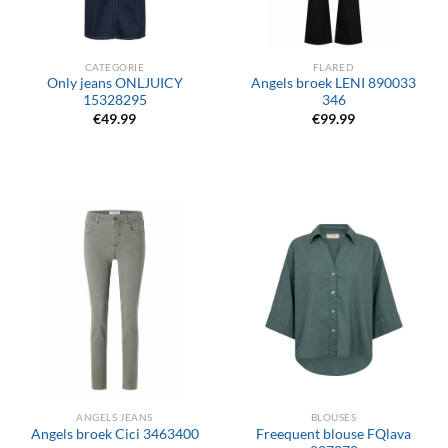
CATEGORIE
FLARED
Only jeans ONLJUICY
Angels broek LENI 890033
15328295
346
€
49.99
€
99.99
ANGELS JEANS
BLOUSES
Freequent blouse FQlava
Angels broek Cici 3463400