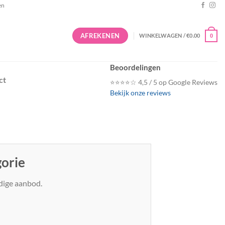
en
AFREKENEN
WINKELWAGEN /
€
0.00
0
Beoordelingen
ct
⭐⭐⭐⭐☆ 4,5 / 5 op Google Reviews
Bekijk onze reviews
gorie
edige aanbod.