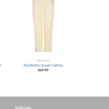
+
BROEKEN
0
Red Button broek Caitlina
€
69.99
Volg ons