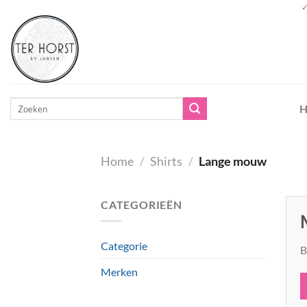
Ga
✓
naar
inhoud
Zoeken
H
naar:
Home
/
Shirts
/
Lange mouw
CATEGORIEËN
Categorie
B
Merken