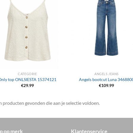
+
CATEGORIE
ANGELS JEANS
Only top ONLSIESTA 15374121
Angels bootcut Luna 346880
€
29.99
€
109.99
 producten gevonden die aan je selectie voldoen.
p op merk
Klantenservice