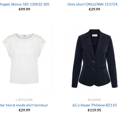
Angels Skinny 585 120032 305
Only short ONLLOWA 153724
€
99.99
€
29.99
+
CATEGORIE
BLAZERS
ter Horst mode shirt borduur
&Co blazer Phileine BZ110
€
29.99
€
119.95