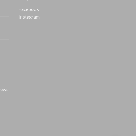
Facebook
Instagram
Vers van de hanger, in je
WhatsApp
Nieuwe items als eerste zien — geen
spam, gewoon af en toe een appje.
iews