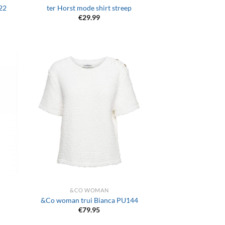
22
ter Horst mode shirt streep
€
29.99
+
&CO WOMAN
&Co woman trui Bianca PU144
€
79.95