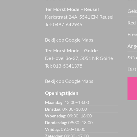
Ter Horst Mode – Reusel
Geis
Kerkstraat 24A, 5541 EM Reusel
Red 
Tel:
0497-642945
Free
Bekijk op Google Maps
Ange
Ter Horst Mode – Goirle
&Co
De Hovel 36-37, 5051 NR Goirle
Tel:
013-5341378
Dist
Bekijk op Google Maps
Openingstijden
Maandag:
13:00–18:00
Dinsdag:
09:30–18:00
Woensdag:
09:30–18:00
Donderdag:
09:30–18:00
Vrijdag:
09:30–18:00
Zaterdag:
09:30–17:00