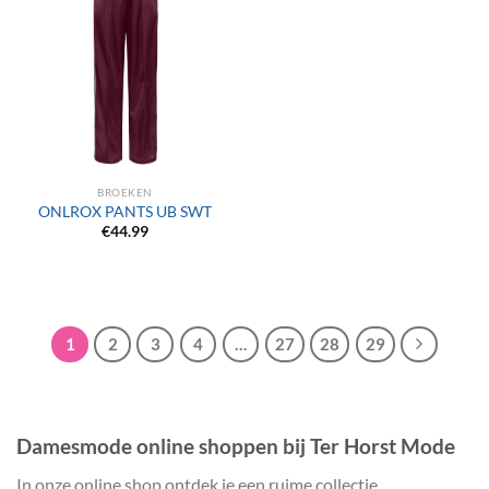
BROEKEN
ONLROX PANTS UB SWT
€
44.99
1
2
3
4
…
27
28
29
Damesmode online shoppen bij Ter Horst Mode
In onze online shop ontdek je een ruime collectie