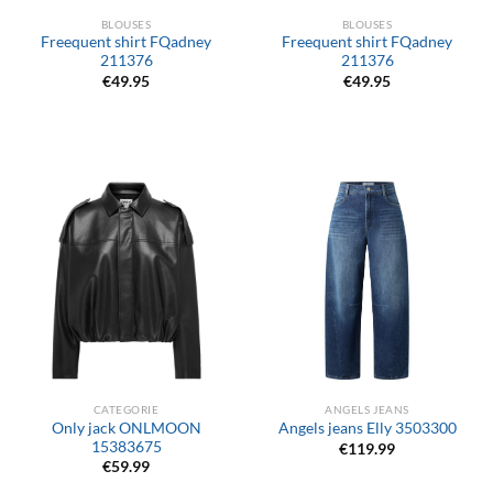
BLOUSES
BLOUSES
Freequent shirt FQadney
Freequent shirt FQadney
211376
211376
€
49.95
€
49.95
CATEGORIE
ANGELS JEANS
Only jack ONLMOON
Angels jeans Elly 3503300
15383675
€
119.99
€
59.99