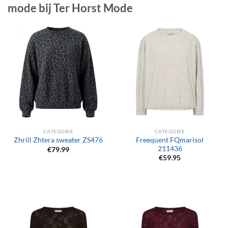
mode bij Ter Horst Mode
CATEGORIE
CATEGORIE
Freequent FQmarisol
Zhrill Zhtera sweater ZS476
211436
€
79.99
€
59.95