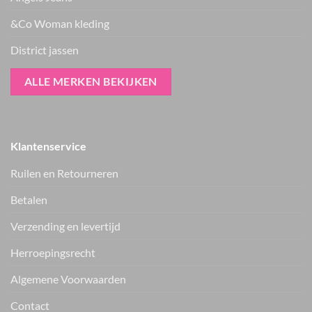
&Co Woman kleding
District jassen
ALLE MERKEN BEKIJKEN
Klantenservice
Ruilen en Retourneren
Betalen
Verzending en levertijd
Herroepingsrecht
Vers van de hanger, in je WhatsApp
Algemene Voorwaarden
Nieuwe items als eerste zien — geen spam, gewoon af en toe een
appje.
Contact