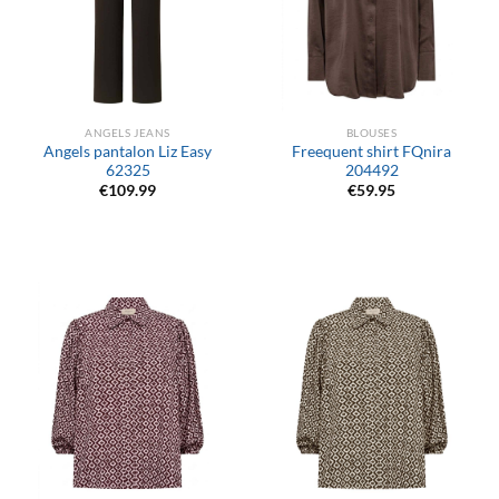
ANGELS JEANS
BLOUSES
Angels pantalon Liz Easy
Freequent shirt FQnira
62325
204492
€
109.99
€
59.95