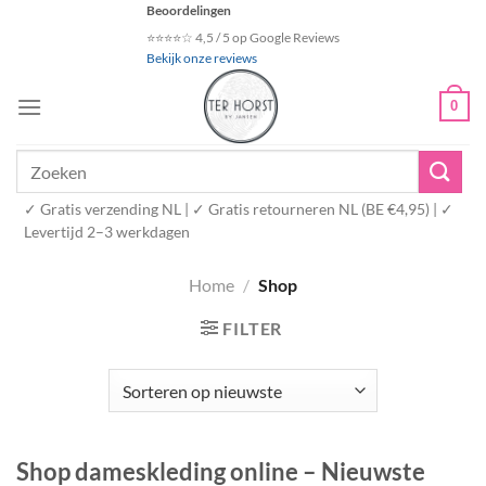
Ga
Beoordelingen
naar
⭐⭐⭐⭐☆ 4,5 / 5 op Google Reviews
Bekijk onze reviews
inhoud
0
Zoeken
naar:
✓ Gratis verzending NL | ✓ Gratis retourneren NL (BE €4,95) | ✓
Levertijd 2–3 werkdagen
Home
/
Shop
FILTER
Shop dameskleding online – Nieuwste