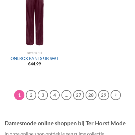
BROEKEN
ONLROX PANTS UB SWT
€
44.99
1
2
3
4
…
27
28
29
Damesmode online shoppen bij Ter Horst Mode
In onze online shop ontdek je een ruime collectie