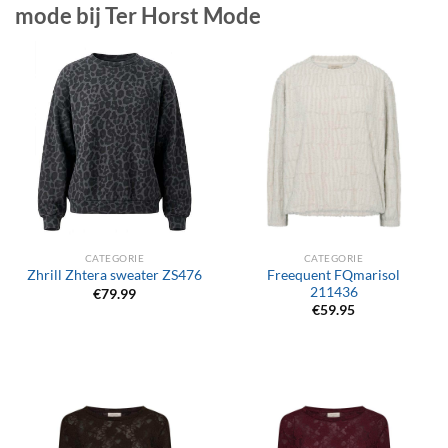
mode bij Ter Horst Mode
CATEGORIE
CATEGORIE
Freequent FQmarisol
Zhrill Zhtera sweater ZS476
211436
€
79.99
€
59.95