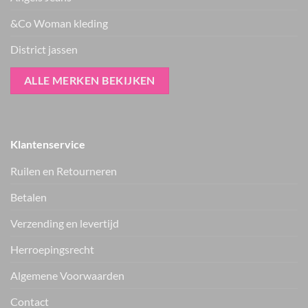
&Co Woman kleding
District jassen
ALLE MERKEN BEKIJKEN
Klantenservice
Ruilen en Retourneren
Betalen
Verzending en levertijd
Herroepingsrecht
Vers van de hanger, in je WhatsApp
Algemene Voorwaarden
Nieuwe items als eerste zien — geen spam, gewoon af en toe een
appje.
Contact