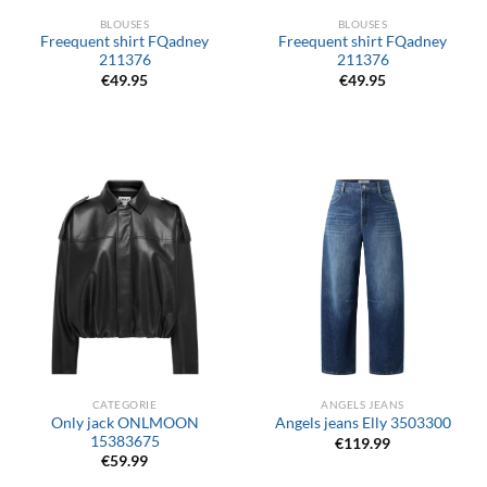
BLOUSES
BLOUSES
Freequent shirt FQadney
Freequent shirt FQadney
211376
211376
€
49.95
€
49.95
CATEGORIE
ANGELS JEANS
Only jack ONLMOON
Angels jeans Elly 3503300
15383675
€
119.99
€
59.99