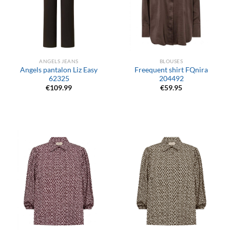
ANGELS JEANS
BLOUSES
Angels pantalon Liz Easy
Freequent shirt FQnira
62325
204492
€
109.99
€
59.95