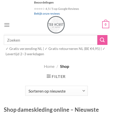
Ga
Beoordelingen
naar
⭐⭐⭐⭐☆ 4,5 / 5 op Google Reviews
Bekijk onze reviews
inhoud
0
Zoeken
naar:
✓ Gratis verzending NL | ✓ Gratis retourneren NL (BE €4,95) | ✓
Levertijd 2–3 werkdagen
Home
/
Shop
FILTER
Shop dameskleding online – Nieuwste