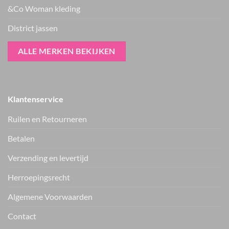
&Co Woman kleding
District jassen
ALLE MERKEN BEKIJKEN
Klantenservice
Ruilen en Retourneren
Betalen
Verzending en levertijd
Herroepingsrecht
Vers van de hanger, in je WhatsApp
Algemene Voorwaarden
Nieuwe items als eerste zien — geen spam, gewoon af en toe een
appje.
Contact