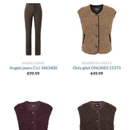
ANGELS JEANS
BLAZERS EN GILETS
Angels jeans Cici 3463400
Only gilet ONLINES 15373
€
99.99
€
49.99