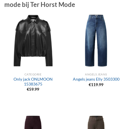
mode bij Ter Horst Mode
CATEGORIE
ANGELS JEANS
Only jack ONLMOON
Angels jeans Elly 3503300
15383675
€
119.99
€
59.99