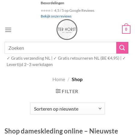
Ga
Beoordelingen
naar
⭐⭐⭐⭐☆ 4,5 / 5 op Google Reviews
Bekijk onze reviews
inhoud
0
Zoeken
naar:
✓ Gratis verzending NL | ✓ Gratis retourneren NL (BE €4,95) | ✓
Levertijd 2–3 werkdagen
Home
/
Shop
FILTER
Shop dameskleding online – Nieuwste