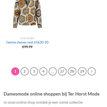
CATEGORIE
Geisha dames vest 65620-20
€
99.99
1
2
3
4
…
27
28
29
Damesmode online shoppen bij Ter Horst Mode
In onze online shop ontdek je een ruime collectie