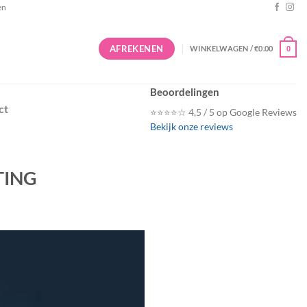
en
AFREKENEN
WINKELWAGEN /
€
0.00
0
Beoordelingen
ct
⭐⭐⭐⭐☆ 4,5 / 5 op Google Reviews
Bekijk onze reviews
TING