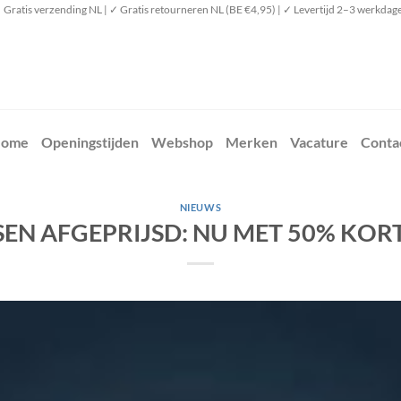
 Gratis verzending NL | ✓ Gratis retourneren NL (BE €4,95) | ✓ Levertijd 2–3 werkdag
ome
Openingstijden
Webshop
Merken
Vacature
Conta
NIEUWS
SEN AFGEPRIJSD: NU MET 50% KOR