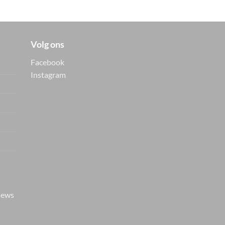
Volg ons
Facebook
Instagram
Vers van de hanger, in je
WhatsApp
Nieuwe items als eerste zien — geen
spam, gewoon af en toe een appje.
iews