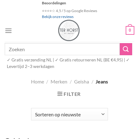
Ga
Beoordelingen
naar
⭐⭐⭐⭐☆ 4,5 / 5 op Google Reviews
Bekijk onze reviews
inhoud
0
Zoeken
naar:
✓ Gratis verzending NL | ✓ Gratis retourneren NL (BE €4,95) | ✓
Levertijd 2–3 werkdagen
Home
/
Merken
/
Geisha
/
Jeans
FILTER