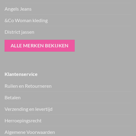
Angels Jeans
&Co Woman kleding
District jassen
ALLE MERKEN BEKIJKEN
Klantenservice
Ruilen en Retourneren
Betalen
Verzending en levertijd
Herroepingsrecht
Vers van de hanger, in je WhatsApp
Algemene Voorwaarden
Nieuwe items als eerste zien — geen spam, gewoon af en toe een