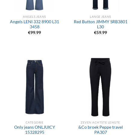
ANGELS JEANS
LANGE JEANS
Angels LENI 332 8900 L31
Red Button JIMMY SRB3801
3458
L30
€
99.99
€
59.99
CATEGORIE
ZEVEN ACHTSTE LENGTE
Only jeans ONLJUICY
&Co broek Peppe travel
15328295
PA307