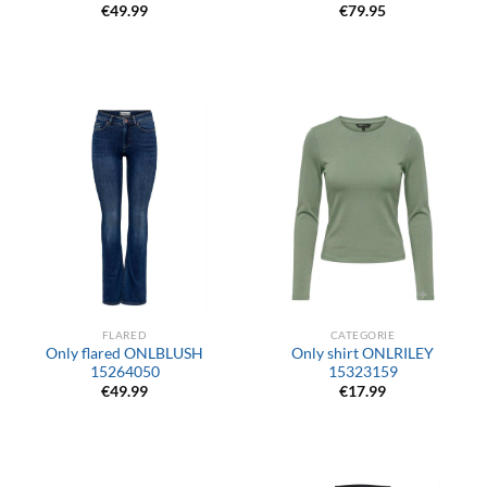
€
49.99
€
79.95
FLARED
CATEGORIE
Only flared ONLBLUSH
Only shirt ONLRILEY
15264050
15323159
€
49.99
€
17.99