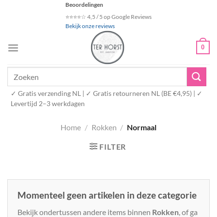
Ga
Beoordelingen
naar
⭐⭐⭐⭐☆ 4,5 / 5 op Google Reviews
Bekijk onze reviews
inhoud
0
Zoeken
naar:
✓ Gratis verzending NL | ✓ Gratis retourneren NL (BE €4,95) | ✓
Levertijd 2–3 werkdagen
Home
/
Rokken
/
Normaal
FILTER
Momenteel geen artikelen in deze categorie
Bekijk ondertussen andere items binnen
Rokken
, of ga