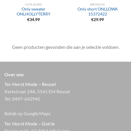
CATEGORIE
BROEKEN
Only sweater
Only short ONLLOWA
ONLHOLLYTERRY
15372422
€
34.99
€
29.99
Geen producten gevonden die aan je selectie voldoen.
Over ons
Ter Horst Mode – Reusel
Kerkstraat 24A, 5541 EM Reusel
Tel:
0497-642945
Bekijk op Google Maps
Ter Horst Mode – Goirle
De Hovel 36-37, 5051 NR Goirle