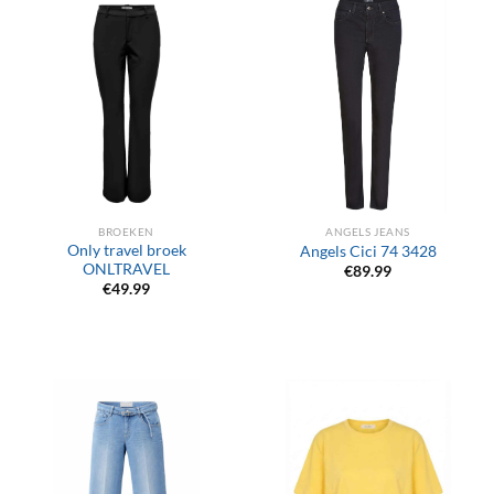
BROEKEN
ANGELS JEANS
Only travel broek
Angels Cici 74 3428
ONLTRAVEL
€
89.99
€
49.99