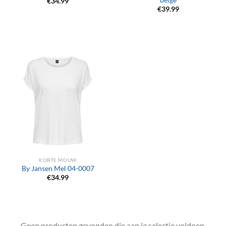
beige
€
34.99
€
39.99
KORTE MOUW
By Jansen Mel 04-0007
€
34.99
Geen producten gevonden die aan je selectie voldoen.