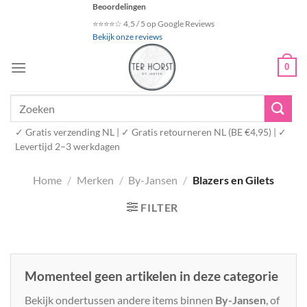
Ga
Beoordelingen
naar
⭐⭐⭐⭐☆ 4,5 / 5 op Google Reviews
Bekijk onze reviews
inhoud
0
Zoeken
naar:
✓ Gratis verzending NL | ✓ Gratis retourneren NL (BE €4,95) | ✓
Levertijd 2–3 werkdagen
Home
/
Merken
/
By-Jansen
/
Blazers en Gilets
FILTER
Momenteel geen artikelen in deze categorie
Bekijk ondertussen andere items binnen
By-Jansen
, of