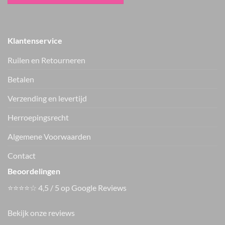
Klantenservice
Ruilen en Retourneren
Betalen
Verzending en levertijd
Herroepingsrecht
Vers van de hanger, in je WhatsApp
Algemene Voorwaarden
Nieuwe items als eerste zien — geen spam, gewoon af en toe een
appje.
Contact
Beoordelingen
⭐⭐⭐⭐☆ 4,5 / 5 op Google Reviews
Bekijk onze reviews