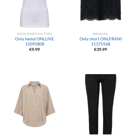
BASIS SHIRTS EN TOPS
BROEKEN
Only hemd ONLLIVE
Only short ONLFRANI
15095808
15375568
€
9.99
€
39.99