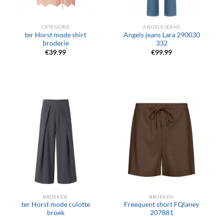
CATEGORIE
ANGELS JEANS
ter Horst mode shirt
Angels jeans Lara 290030
broderie
332
€
39.99
€
99.99
BROEKEN
BROEKEN
ter Horst mode culotte
Freequent short FQlaney
broek
207881