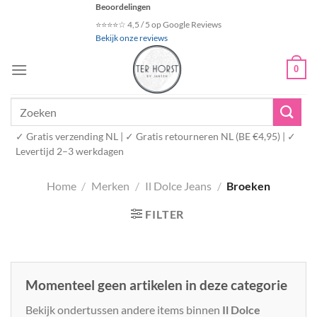
Ga
Beoordelingen
naar
⭐⭐⭐⭐☆ 4,5 / 5 op Google Reviews
Bekijk onze reviews
inhoud
0
Zoeken
naar:
✓ Gratis verzending NL | ✓ Gratis retourneren NL (BE €4,95) | ✓
Levertijd 2–3 werkdagen
Home
/
Merken
/
Il Dolce Jeans
/
Broeken
FILTER
Momenteel geen artikelen in deze categorie
Bekijk ondertussen andere items binnen
Il Dolce