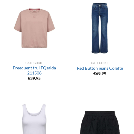
CATEGORIE
CATEGORIE
Freequent trui FQsaida
Red Button jeans Colette
211508
€
69.99
€
39.95