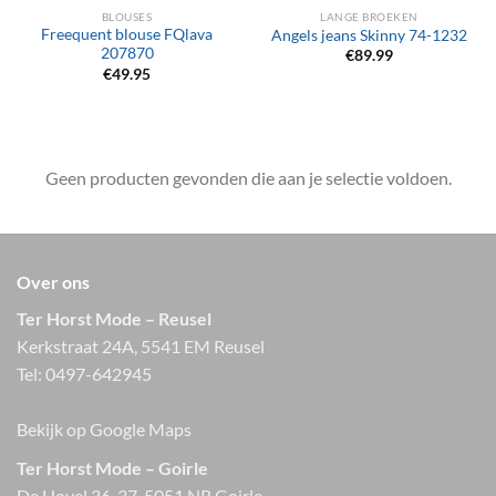
BLOUSES
LANGE BROEKEN
Freequent blouse FQlava
Angels jeans Skinny 74-1232
207870
€
89.99
€
49.95
Geen producten gevonden die aan je selectie voldoen.
Over ons
Ter Horst Mode – Reusel
Kerkstraat 24A, 5541 EM Reusel
Tel:
0497-642945
Bekijk op Google Maps
Ter Horst Mode – Goirle
De Hovel 36-37, 5051 NR Goirle