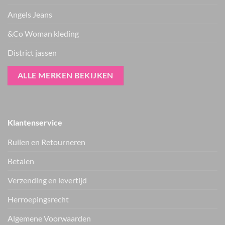
Angels Jeans
&Co Woman kleding
District jassen
ALLE MERKEN BEKIJKEN
Klantenservice
Ruilen en Retourneren
Betalen
Verzending en levertijd
Herroepingsrecht
Vers van de hanger, in je WhatsApp
Algemene Voorwaarden
Nieuwe items als eerste zien — geen spam, gewoon af en toe een