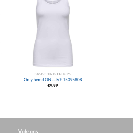
+
BASIS SHIRTS EN TOPS
t
Only hemd ONLLIVE 15095808
€
9.99
Volg ons