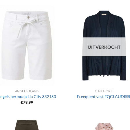
UITVERKOCHT
+
ANGELS JEANS
CATEGORIE
ngels bermuda Lia City 332183
Freequent vest FQCLAUDISS
€
79.99