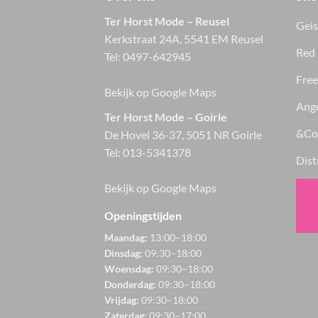
Ter Horst Mode – Reusel
Geis
Kerkstraat 24A, 5541 EM Reusel
Red 
Tel:
0497-642945
Free
Bekijk op Google Maps
Ange
Ter Horst Mode – Goirle
&Co
De Hovel 36-37, 5051 NR Goirle
Tel:
013-5341378
Dist
Bekijk op Google Maps
Openingstijden
Maandag:
13:00–18:00
Dinsdag:
09:30–18:00
Woensdag:
09:30–18:00
Donderdag:
09:30–18:00
Vrijdag:
09:30–18:00
Zaterdag:
09:30–17:00