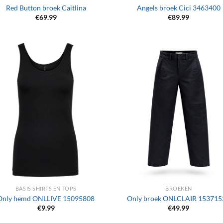
Red Button broek Caitlina
Angels broek Cici 3463400
€
69.99
€
89.99
+
BASIS SHIRTS EN TOPS
BROEKEN
Only hemd ONLLIVE 15095808
Only broek ONLCLAIR 153715
€
9.99
€
49.99