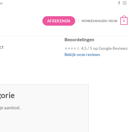
en
AFREKENEN
WINKELWAGEN /
€
0.00
0
Beoordelingen
ct
⭐⭐⭐⭐☆ 4,5 / 5 op Google Reviews
Bekijk onze reviews
gorie
ige aanbod.