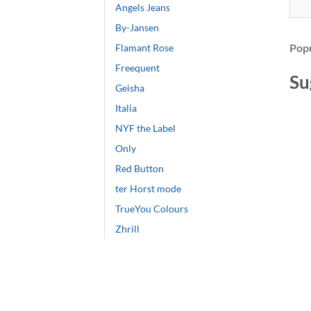
Angels Jeans
By-Jansen
Popu
Flamant Rose
Freequent
Su
Geisha
Italia
NYF the Label
Only
Red Button
ter Horst mode
TrueYou Colours
Zhrill
+