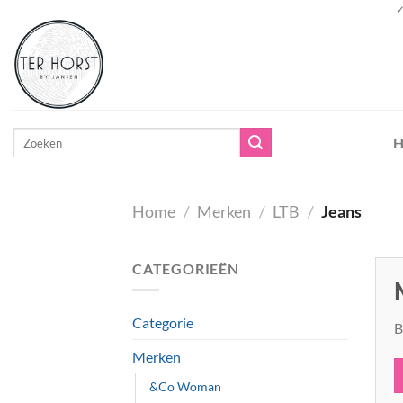
Ga
✓
naar
inhoud
Zoeken
H
naar:
Home
/
Merken
/
LTB
/
Jeans
CATEGORIEËN
Categorie
B
Merken
&Co Woman