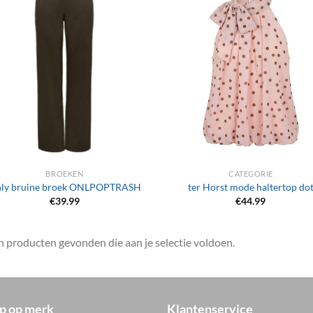
+
BROEKEN
CATEGORIE
ly bruine broek ONLPOPTRASH
ter Horst mode haltertop do
€
39.99
€
44.99
 producten gevonden die aan je selectie voldoen.
p op merk
Klantenservice