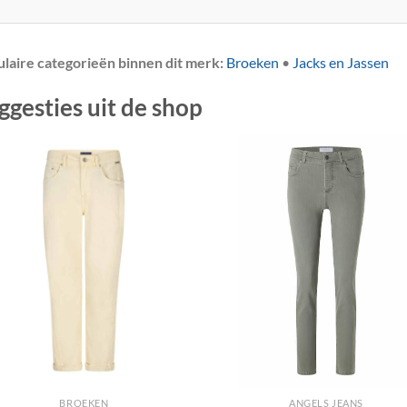
laire categorieën binnen dit merk:
Broeken
•
Jacks en Jassen
ggesties uit de shop
+
BROEKEN
ANGELS JEANS