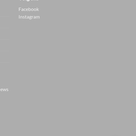
Facebook
Instagram
Vers van de hanger, in je
WhatsApp
Nieuwe items als eerste zien — geen
spam, gewoon af en toe een appje.
iews