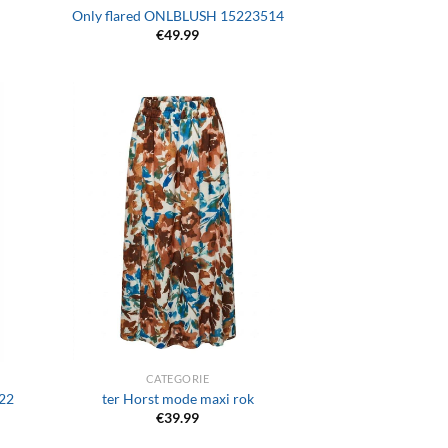
Only flared ONLBLUSH 15223514
€
49.99
+
CATEGORIE
22
ter Horst mode maxi rok
€
39.99