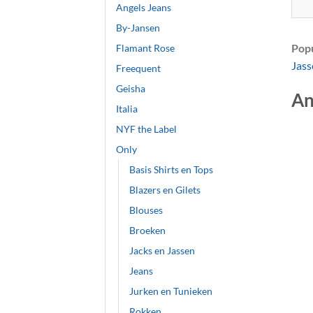
Angels Jeans
By-Jansen
Popu
Flamant Rose
Jass
Freequent
Geisha
An
Italia
NYF the Label
Only
Basis Shirts en Tops
Blazers en Gilets
Blouses
Broeken
Jacks en Jassen
Jeans
Jurken en Tunieken
+
Rokken