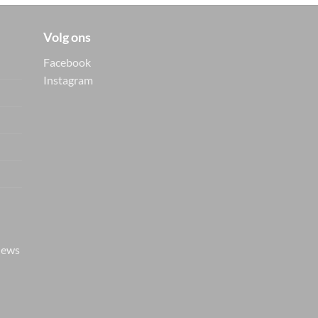
Volg ons
Facebook
Instagram
Vers van de hanger, in je
WhatsApp
Nieuwe items als eerste zien — geen
spam, gewoon af en toe een appje.
iews