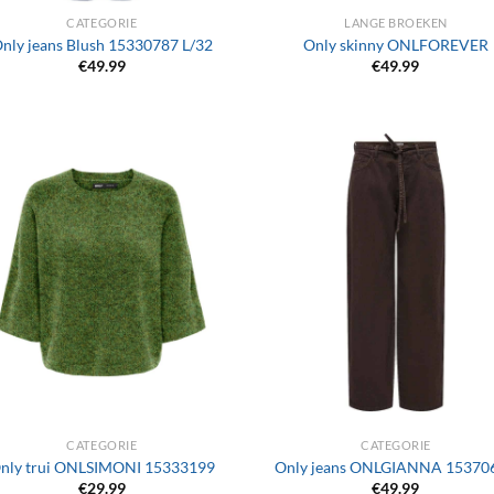
CATEGORIE
LANGE BROEKEN
nly jeans Blush 15330787 L/32
Only skinny ONLFOREVER
€
49.99
€
49.99
+
CATEGORIE
CATEGORIE
nly trui ONLSIMONI 15333199
Only jeans ONLGIANNA 15370
€
29.99
€
49.99