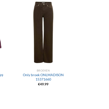
+
BROEKEN
Only broek ONLMADISON
99
15371660
€
49.99