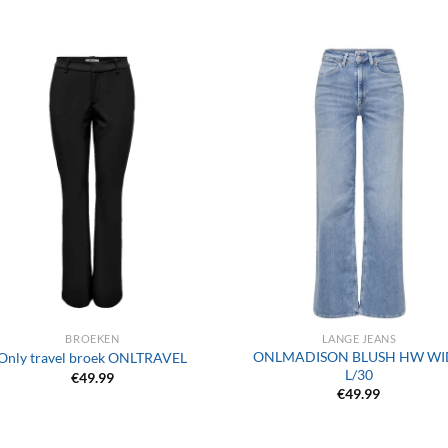
+
BROEKEN
LANGE JEANS
ONLMADISON BLUSH HW WI
Only travel broek ONLTRAVEL
L/30
€
49.99
€
49.99