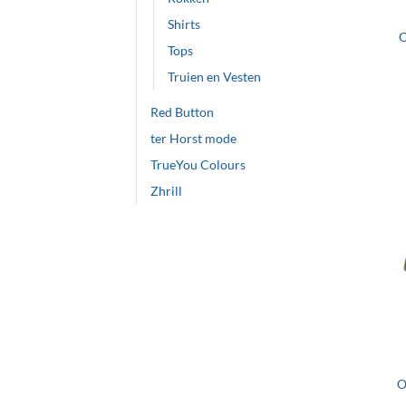
Shirts
O
Tops
Truien en Vesten
Red Button
ter Horst mode
TrueYou Colours
Zhrill
+
O