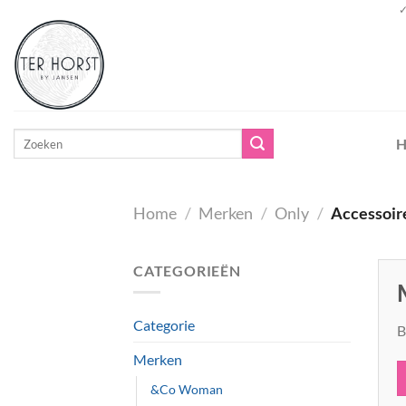
Ga
✓
naar
inhoud
Zoeken
H
naar:
Home
/
Merken
/
Only
/
Accessoir
CATEGORIEËN
Categorie
B
Merken
&Co Woman