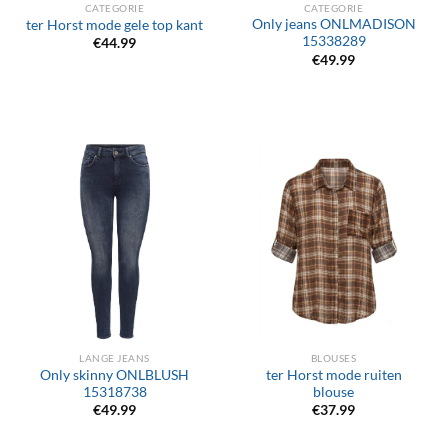
CATEGORIE
CATEGORIE
Only jeans ONLMADISON
ter Horst mode gele top kant
15338289
€
44.99
€
49.99
LANGE JEANS
BLOUSES
Only skinny ONLBLUSH
ter Horst mode ruiten
15318738
blouse
€
49.99
€
37.99