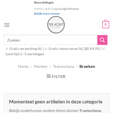
Ga
Beoordelingen
naar
⭐⭐⭐⭐☆ 4,5 / 5 op Google Reviews
Bekijk onze reviews
inhoud
0
Zoeken
naar:
✓ Gratis verzending NL | ✓ Gratis retourneren NL (BE €4,95) | ✓
Levertijd 2–3 werkdagen
Home
/
Merken
/
Tramontana
/
Broeken
FILTER
Momenteel geen artikelen in deze categorie
Bekijk ondertussen andere items binnen
Tramontana
,