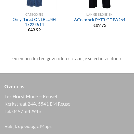
CATEGORIE
LANGE BROEKEN
Only flared ONLBLUSH
&Co broek PATRICE PA264
15223514
€
89.95
€
49.99
Geen producten gevonden die aan je selectie voldoen.
Over ons
Ter Horst Mode – Reusel
Kerkstraat 24A, 5541 EM Reusel
Tel:
0497-642945
Bekijk op Google Maps