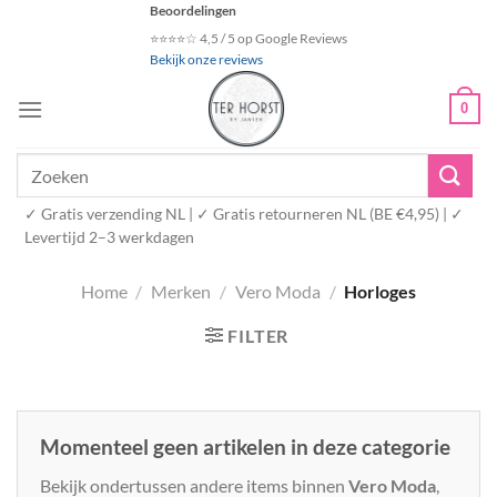
Ga
Beoordelingen
naar
⭐⭐⭐⭐☆ 4,5 / 5 op Google Reviews
Bekijk onze reviews
inhoud
0
Zoeken
naar:
✓ Gratis verzending NL | ✓ Gratis retourneren NL (BE €4,95) | ✓
Levertijd 2–3 werkdagen
Home
/
Merken
/
Vero Moda
/
Horloges
FILTER
Momenteel geen artikelen in deze categorie
Bekijk ondertussen andere items binnen
Vero Moda
,