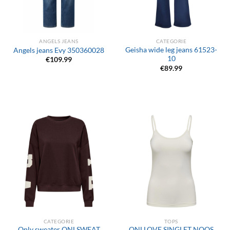
ANGELS JEANS
CATEGORIE
Geisha wide leg jeans 61523-
Angels jeans Evy 350360028
10
€
109.99
€
89.99
CATEGORIE
TOPS
Only sweater ONLSWEAT
ONLLOVE SINGLET NOOS