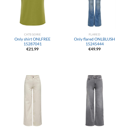
CATEGORIE
FLARED
Only shirt ONLFREE
Only flared ONLBLUSH
15287041
15245444
€
21.99
€
49.99