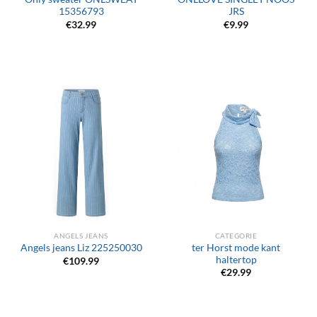
15356793
JRS
€
32.99
€
9.99
ANGELS JEANS
CATEGORIE
ter Horst mode kant
Angels jeans Liz 225250030
haltertop
€
109.99
€
29.99