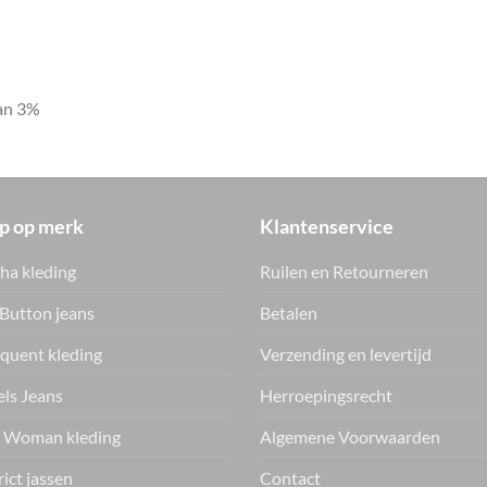
tan 3%
p op merk
Klantenservice
ha kleding
Ruilen en Retourneren
Button jeans
Betalen
quent kleding
Verzending en levertijd
ls Jeans
Herroepingsrecht
 Woman kleding
Algemene Voorwaarden
rict jassen
Contact