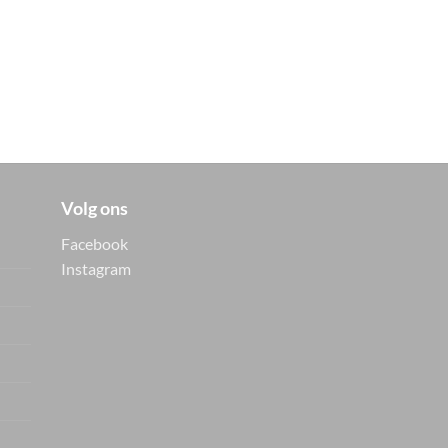
Volg ons
Facebook
Instagram
Vers van de hanger, in je
WhatsApp
Nieuwe items als eerste zien — geen
spam, gewoon af en toe een appje.