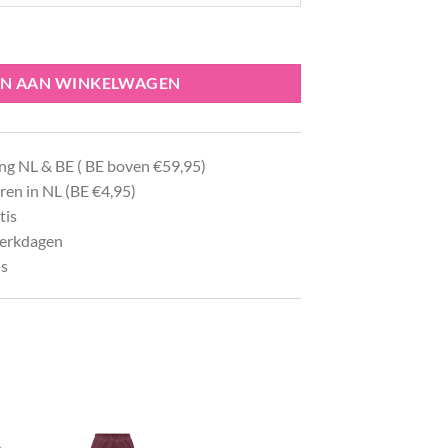
ntal
N AAN WINKELWAGEN
ng NL & BE ( BE boven €59,95)
ren in NL (BE €4,95)
tis
werkdagen
ls