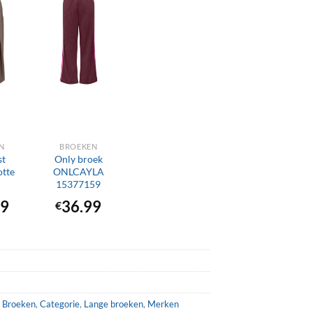
+
N
BROEKEN
st
Only broek
otte
ONLCAYLA
15377159
99
36.99
€
,
Broeken
,
Categorie
,
Lange broeken
,
Merken