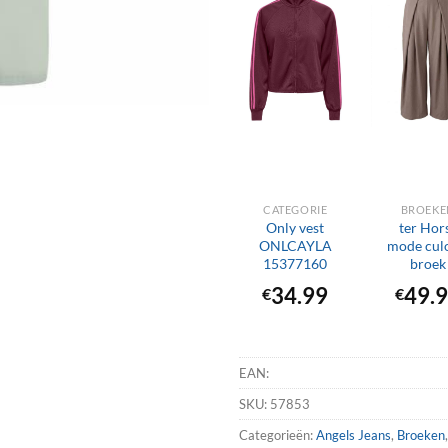
+
+
CATEGORIE
BROEKE
Only vest
ter Hor
ONLCAYLA
mode cul
15377160
broek
34.99
49.
€
€
EAN:
SKU:
57853
Categorieën:
Angels Jeans
,
Broeken