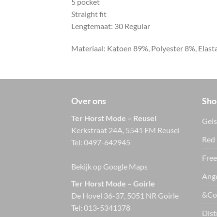
5 pocket
Straight fit
Lengtemaat: 30 Regular
Materiaal: Katoen 89%, Polyester 8%, Elas
Over ons
Sho
Ter Horst Mode – Reusel
Geis
Kerkstraat 24A, 5541 EM Reusel
Red 
Tel:
0497-642945
Free
Bekijk op Google Maps
Ange
Ter Horst Mode – Goirle
&Co
De Hovel 36-37, 5051 NR Goirle
Tel:
013-5341378
Dist