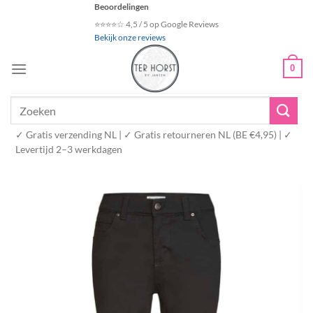
Ga
Beoordelingen
naar
⭐⭐⭐⭐☆ 4,5 / 5 op Google Reviews
Bekijk onze reviews
inhoud
0
Zoeken
naar:
✓ Gratis verzending NL | ✓ Gratis retourneren NL (BE €4,95) | ✓
Levertijd 2–3 werkdagen