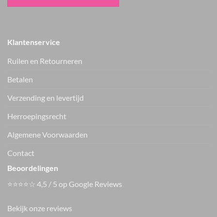
Klantenservice
Ruilen en Retourneren
Betalen
Verzending en levertijd
ter Horst mode
Only broek ONLCAYLA
haltertop beige
15377159
Herroepingsrecht
€
44.99
€
36.99
Vers van de hanger, in je WhatsApp
Algemene Voorwaarden
Nieuwe items als eerste zien — geen spam, gewoon af en toe een
appje.
Contact
Beoordelingen
⭐⭐⭐⭐☆ 4,5 / 5 op Google Reviews
Bekijk onze reviews