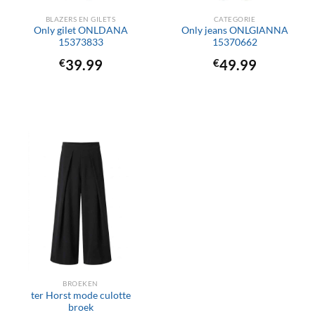
BLAZERS EN GILETS
CATEGORIE
Only gilet ONLDANA
Only jeans ONLGIANNA
15373833
15370662
€
39.99
€
49.99
BROEKEN
ter Horst mode culotte
broek