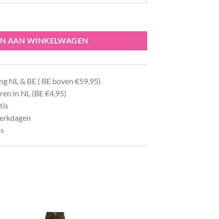
al
N AAN WINKELWAGEN
ng NL & BE ( BE boven €59,95)
ren in NL (BE €4,95)
tis
werkdagen
ls