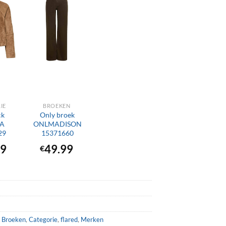
+
IE
BROEKEN
ck
Only broek
XA
ONLMADISON
29
15371660
99
49.99
€
,
Broeken
,
Categorie
,
flared
,
Merken