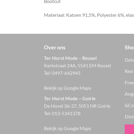
Bootcut
Materiaal: Katoen 91,5%, Polyester 6%, ela
Over ons
Sho
Ter Horst Mode – Reusel
Geis
Kerkstraat 24A, 5541 EM Reusel
Red 
Tel:
0497-642945
Free
Bekijk op Google Maps
Ange
Ter Horst Mode – Goirle
&Co
De Hovel 36-37, 5051 NR Goirle
Tel:
013-5341378
Dist
Bekijk op Google Maps