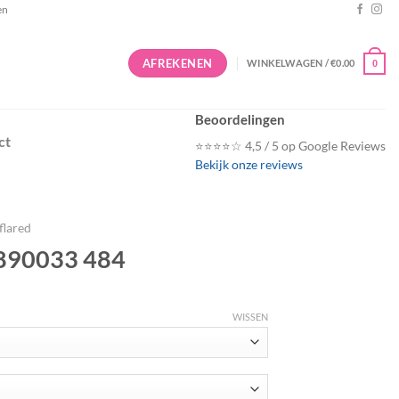
en
AFREKENEN
WINKELWAGEN /
€
0.00
0
Beoordelingen
ct
⭐⭐⭐⭐☆ 4,5 / 5 op Google Reviews
Bekijk onze reviews
flared
 890033 484
WISSEN