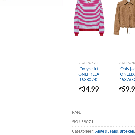
+
+
CATEGORIE
CATEGOR
Only shirt
Only ja
ONLFREJA
ONLLI
15380742
153768
34.99
59.
€
€
EAN:
SKU:
58071
Categorieën:
Angels Jeans
,
Broeken