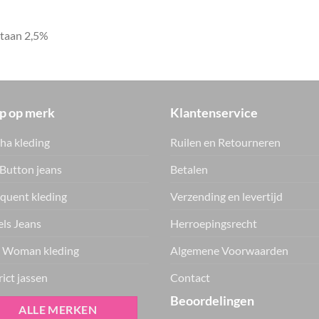
staan 2,5%
p op merk
Klantenservice
ha kleding
Ruilen en Retourneren
Button jeans
Betalen
quent kleding
Verzending en levertijd
ls Jeans
Herroepingsrecht
 Woman kleding
Algemene Voorwaarden
rict jassen
Contact
Beoordelingen
ALLE MERKEN