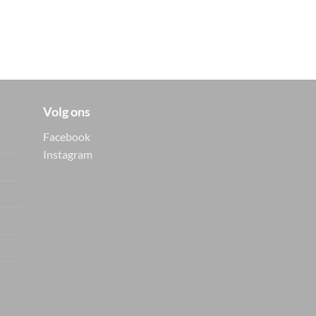
Volg ons
Facebook
Instagram
Vers van de hanger, in je
WhatsApp
Nieuwe items als eerste zien — geen
spam, gewoon af en toe een appje.