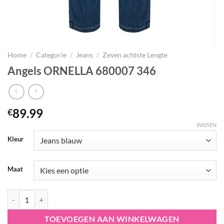
Home
/
Categorie
/
Jeans
/
Zeven achtste Lengte
Angels ORNELLA 680007 346
89.99
€
WISSEN
Kleur
Maat
Angels ORNELLA 680007 346 aantal
TOEVOEGEN AAN WINKELWAGEN