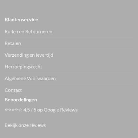
Klantenservice
Ruilen en Retourneren
Betalen
Verzending en levertijd
Only gilet ONLDANA
Only jeans
15373833
ONLGIANNA
15370662
€
39.99
Herroepingsrecht
€
49.99
Vers van de hanger, in je WhatsApp
Algemene Voorwaarden
Nieuwe items als eerste zien — geen spam, gewoon af en toe een
appje.
Contact
Beoordelingen
⭐⭐⭐⭐☆ 4,5 / 5 op Google Reviews
Bekijk onze reviews