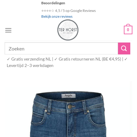
Ga
Beoordelingen
naar
⭐⭐⭐⭐☆ 4,5 / 5 op Google Reviews
Bekijk onze reviews
inhoud
0
Zoeken
naar:
✓ Gratis verzending NL | ✓ Gratis retourneren NL (BE €4,95) | ✓
Levertijd 2–3 werkdagen