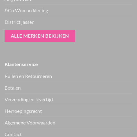
&Co Woman kleding
District jassen
ALLE MERKEN BEKIJKEN
Klantenservice
Ruilen en Retourneren
Betalen
Verzending en levertijd
Herroepingsrecht
Vers van de hanger, in je WhatsApp
Algemene Voorwaarden
Nieuwe items als eerste zien — geen spam, gewoon af en toe een
appje.
Contact