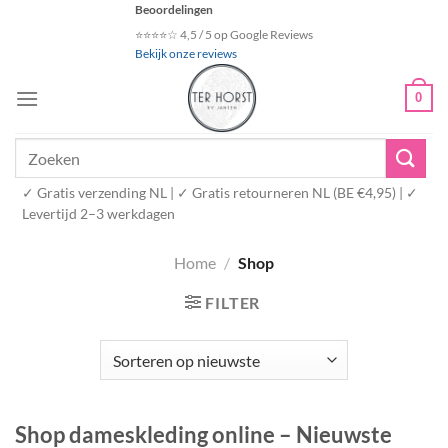
Ga
Beoordelingen
naar
⭐⭐⭐⭐☆ 4,5 / 5 op Google Reviews
Bekijk onze reviews
inhoud
0
Zoeken
naar:
✓ Gratis verzending NL | ✓ Gratis retourneren NL (BE €4,95) | ✓
Levertijd 2–3 werkdagen
Home
/
Shop
FILTER
Shop dameskleding online – Nieuwste