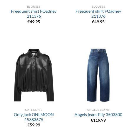
BLOUSES
BLOUSES
Freequent shirt FQadney
Freequent shirt FQadney
211376
211376
€
49.95
€
49.95
CATEGORIE
ANGELS JEANS
Only jack ONLMOON
Angels jeans Elly 3503300
15383675
€
119.99
€
59.99