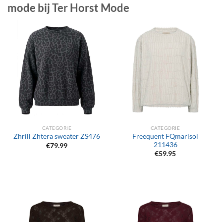
mode bij Ter Horst Mode
CATEGORIE
CATEGORIE
Freequent FQmarisol
Zhrill Zhtera sweater ZS476
211436
€
79.99
€
59.95