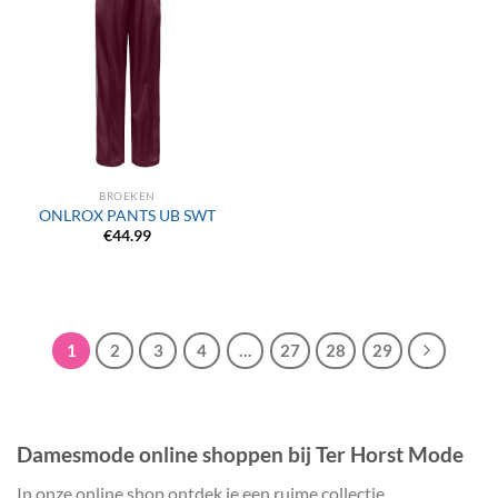
BROEKEN
ONLROX PANTS UB SWT
€
44.99
1
2
3
4
…
27
28
29
Damesmode online shoppen bij Ter Horst Mode
In onze online shop ontdek je een ruime collectie