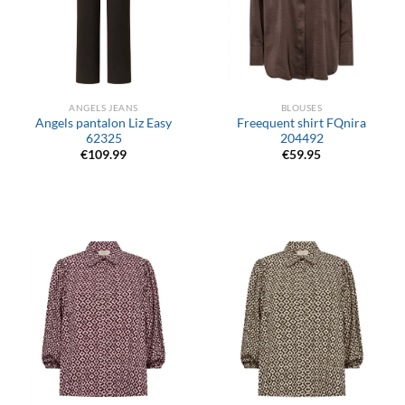
ANGELS JEANS
BLOUSES
Angels pantalon Liz Easy
Freequent shirt FQnira
62325
204492
€
109.99
€
59.95