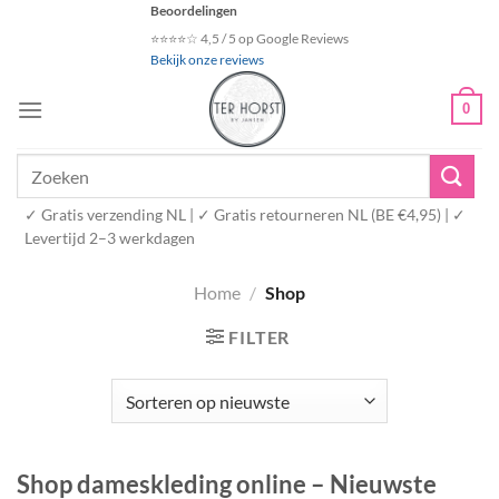
Ga
Beoordelingen
naar
⭐⭐⭐⭐☆ 4,5 / 5 op Google Reviews
Bekijk onze reviews
inhoud
0
Zoeken
naar:
✓ Gratis verzending NL | ✓ Gratis retourneren NL (BE €4,95) | ✓
Levertijd 2–3 werkdagen
Home
/
Shop
FILTER
Shop dameskleding online – Nieuwste