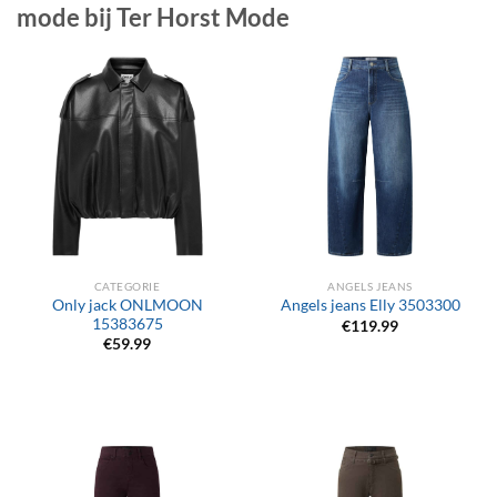
mode bij Ter Horst Mode
CATEGORIE
ANGELS JEANS
Only jack ONLMOON
Angels jeans Elly 3503300
15383675
€
119.99
€
59.99