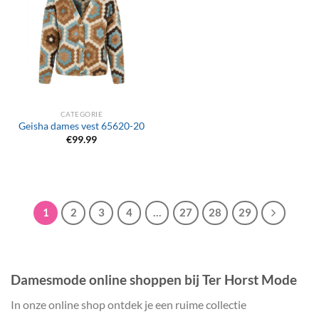
CATEGORIE
Geisha dames vest 65620-20
€
99.99
1
2
3
4
…
27
28
29
Damesmode online shoppen bij Ter Horst Mode
In onze online shop ontdek je een ruime collectie