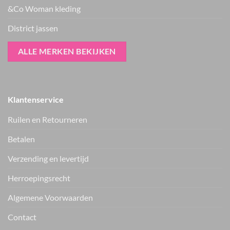
&Co Woman kleding
District jassen
ALLE MERKEN BEKIJKEN
Klantenservice
Ruilen en Retourneren
Betalen
Verzending en levertijd
Herroepingsrecht
Vers van de hanger, in je WhatsApp
Algemene Voorwaarden
Nieuwe items als eerste zien — geen spam, gewoon af en toe een
appje.
Contact