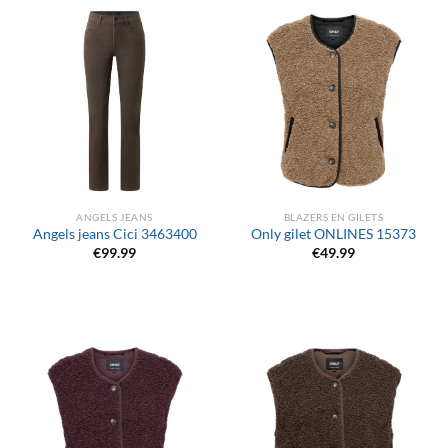
ANGELS JEANS
BLAZERS EN GILETS
Angels jeans Cici 3463400
Only gilet ONLINES 15373
€
99.99
€
49.99