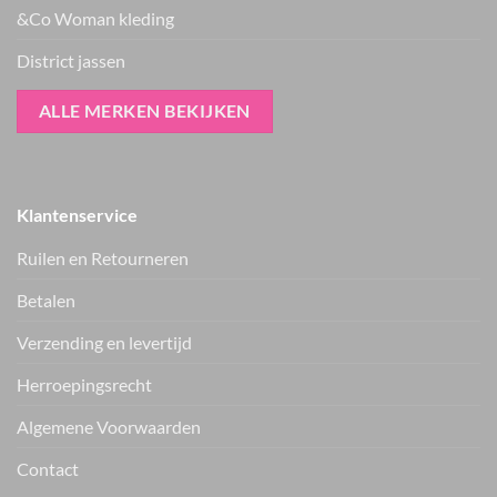
&Co Woman kleding
District jassen
ALLE MERKEN BEKIJKEN
Klantenservice
Ruilen en Retourneren
Betalen
Verzending en levertijd
Herroepingsrecht
Vers van de hanger, in je WhatsApp
Algemene Voorwaarden
Nieuwe items als eerste zien — geen spam, gewoon af en toe een
appje.
Contact