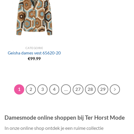
CATEGORIE
Geisha dames vest 65620-20
€
99.99
1
2
3
4
…
27
28
29
Damesmode online shoppen bij Ter Horst Mode
In onze online shop ontdek je een ruime collectie