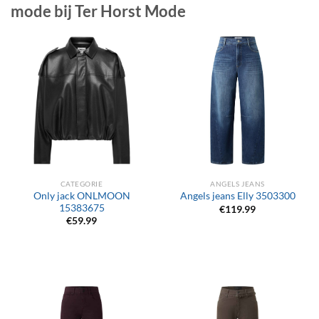
mode bij Ter Horst Mode
CATEGORIE
ANGELS JEANS
Only jack ONLMOON
Angels jeans Elly 3503300
15383675
€
119.99
€
59.99