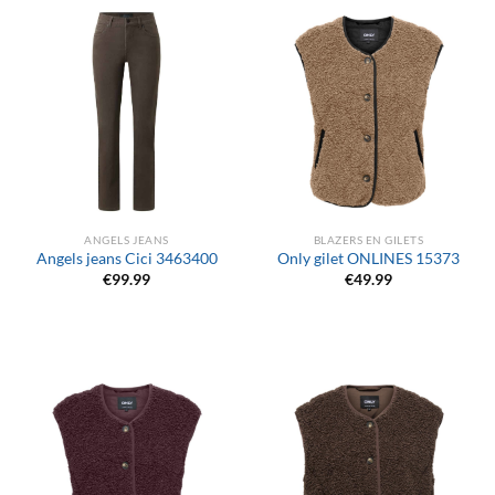
ANGELS JEANS
BLAZERS EN GILETS
Angels jeans Cici 3463400
Only gilet ONLINES 15373
€
99.99
€
49.99