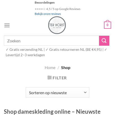
Ga
Beoordelingen
naar
⭐⭐⭐⭐☆ 4,5 / 5 op Google Reviews
Bekijk onze reviews
inhoud
0
Zoeken
naar:
✓ Gratis verzending NL | ✓ Gratis retourneren NL (BE €4,95) | ✓
Levertijd 2–3 werkdagen
Home
/
Shop
FILTER
Shop dameskleding online – Nieuwste