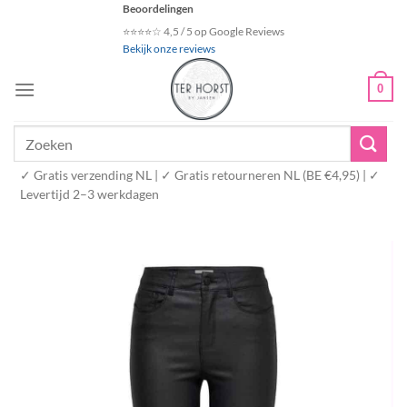
Ga
Beoordelingen
naar
⭐⭐⭐⭐☆ 4,5 / 5 op Google Reviews
Bekijk onze reviews
inhoud
0
Zoeken
naar:
✓ Gratis verzending NL | ✓ Gratis retourneren NL (BE €4,95) | ✓
Levertijd 2–3 werkdagen