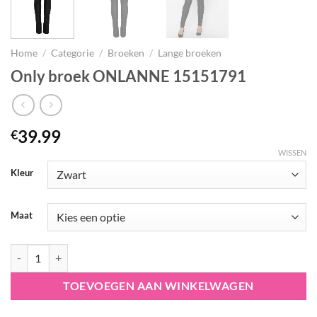
Home
/
Categorie
/
Broeken
/
Lange broeken
Only broek ONLANNE 15151791
39.99
€
WISSEN
Kleur
Maat
Only broek ONLANNE 15151791 aantal
TOEVOEGEN AAN WINKELWAGEN