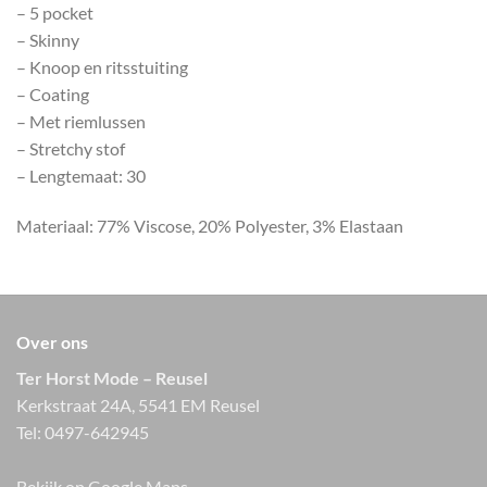
– 5 pocket
– Skinny
– Knoop en ritsstuiting
– Coating
– Met riemlussen
– Stretchy stof
– Lengtemaat: 30
Materiaal: 77% Viscose, 20% Polyester, 3% Elastaan
Over ons
Ter Horst Mode – Reusel
Kerkstraat 24A, 5541 EM Reusel
Tel:
0497-642945
Bekijk op Google Maps