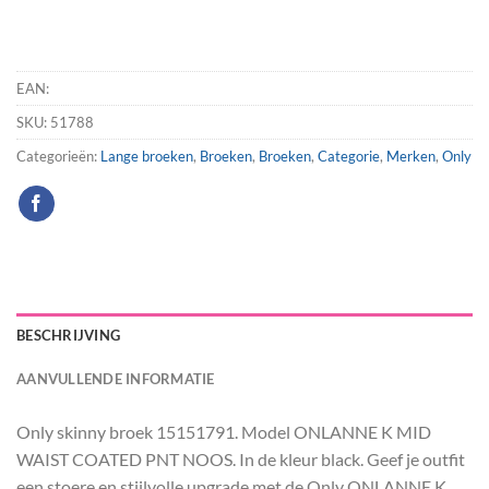
EAN:
SKU:
51788
Categorieën:
Lange broeken
,
Broeken
,
Broeken
,
Categorie
,
Merken
,
Only
BESCHRIJVING
AANVULLENDE INFORMATIE
Only skinny broek 15151791. Model ONLANNE K MID
WAIST COATED PNT NOOS. In de kleur black. Geef je outfit
een stoere en stijlvolle upgrade met de Only ONLANNE K