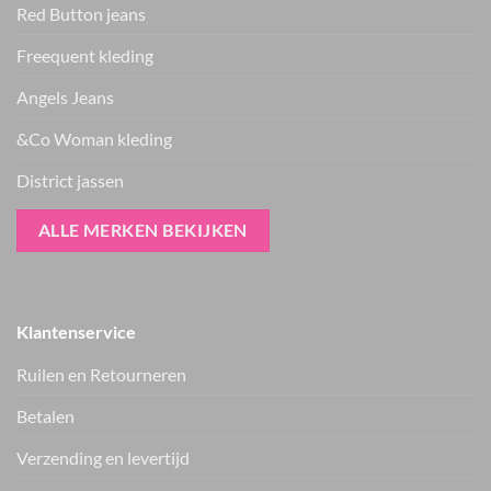
Red Button jeans
Freequent kleding
Angels Jeans
&Co Woman kleding
District jassen
ALLE MERKEN BEKIJKEN
Klantenservice
Ruilen en Retourneren
Betalen
Verzending en levertijd
Only jack ONLLIXA
Zhrill Zhiza barrel
15376829
jeans D007