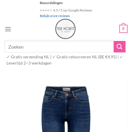
Ga
Beoordelingen
naar
⭐⭐⭐⭐☆ 4,5 / 5 op Google Reviews
Bekijk onze reviews
inhoud
0
Zoeken
naar:
✓ Gratis verzending NL | ✓ Gratis retourneren NL (BE €4,95) | ✓
Levertijd 2–3 werkdagen