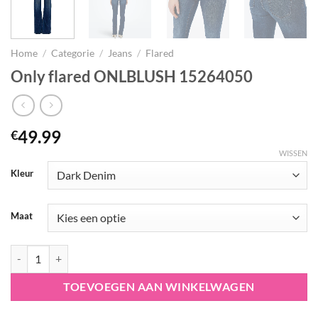
Home
/
Categorie
/
Jeans
/
Flared
Only flared ONLBLUSH 15264050
49.99
€
WISSEN
Kleur
Maat
Only flared ONLBLUSH 15264050 aantal
TOEVOEGEN AAN WINKELWAGEN