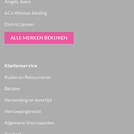
Angels Jeans
&Co Woman kleding
District jassen
ALLE MERKEN BEKIJKEN
Klantenservice
Ruilen en Retourneren
Betalen
Verzending en levertijd
ter Horst mode bruine
Zhrill Zhiza ballon
rok
jeans D007
€
59.99
€
109.99
Herroepingsrecht
Vers van de hanger, in je WhatsApp
Algemene Voorwaarden
Nieuwe items als eerste zien — geen spam, gewoon af en toe een
appje.
Contact