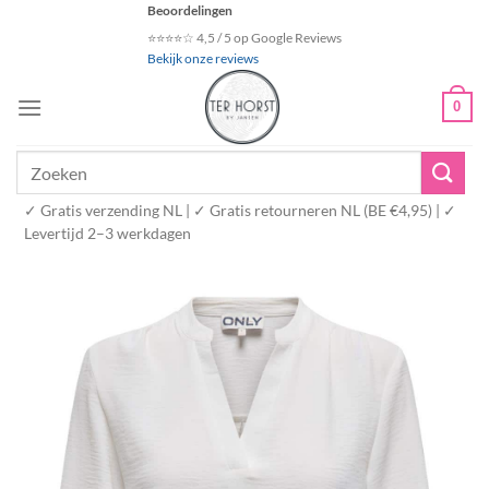
Ga
Beoordelingen
naar
⭐⭐⭐⭐☆ 4,5 / 5 op Google Reviews
Bekijk onze reviews
inhoud
0
Zoeken
naar:
✓ Gratis verzending NL | ✓ Gratis retourneren NL (BE €4,95) | ✓
Levertijd 2–3 werkdagen