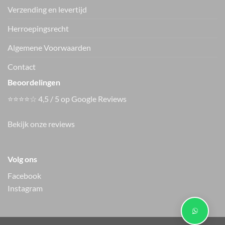
Verzending en levertijd
Only shirt ONLFREJA
Only jack ONLLIXA
15380742
15376829
€
34.99
€
59.99
Herroepingsrecht
Vers van de hanger, in je WhatsApp
Algemene Voorwaarden
Nieuwe items als eerste zien — geen spam, gewoon af en toe een
appje.
Contact
Beoordelingen
⭐⭐⭐⭐☆ 4,5 / 5 op Google Reviews
Bekijk onze reviews
Volg ons
Only broek
ONLMADISON
15371660
Facebook
€
49.99
Instagram