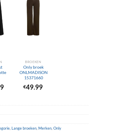
+
N
BROEKEN
st
Only broek
otte
ONLMADISON
15371660
99
49.99
€
egorie
,
Lange broeken
,
Merken
,
Only