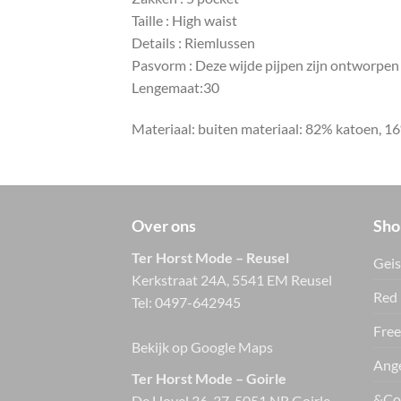
Taille : High waist
Details : Riemlussen
Pasvorm : Deze wijde pijpen zijn ontworpen 
Lengemaat:30
Materiaal: buiten materiaal: 82% katoen, 1
Over ons
Sho
Ter Horst Mode – Reusel
Geis
Kerkstraat 24A, 5541 EM Reusel
Red 
Tel:
0497-642945
Free
Bekijk op Google Maps
Ange
Ter Horst Mode – Goirle
&Co
De Hovel 36-37, 5051 NR Goirle