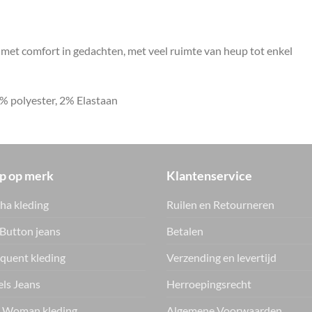
met comfort in gedachten, met veel ruimte van heup tot enkel
6% polyester, 2% Elastaan
p op merk
Klantenservice
ha kleding
Ruilen en Retourneren
Button jeans
Betalen
quent kleding
Verzending en levertijd
ls Jeans
Herroepingsrecht
 Woman kleding
Algemene Voorwaarden