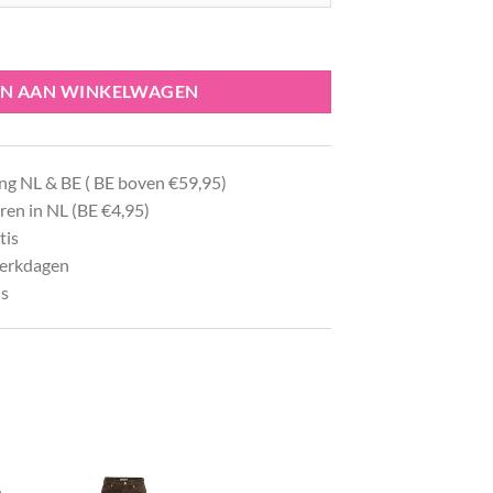
00 aantal
N AAN WINKELWAGEN
ng NL & BE ( BE boven €59,95)
ren in NL (BE €4,95)
tis
werkdagen
ls