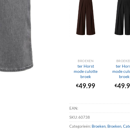
+
+
BROEKEN
BROEKE
ter Horst
ter Hor
mode culotte
mode cul
broek
broek
49.99
49.
€
€
EAN:
SKU:
60738
Categorieën:
Broeken
,
Broeken
,
Cat