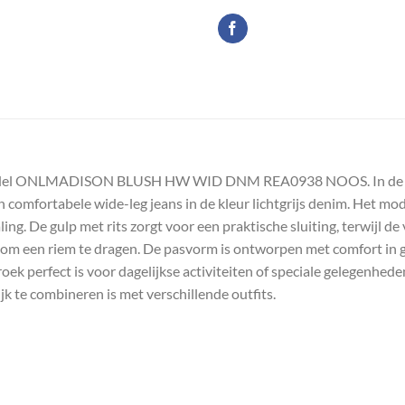
l ONLMADISON BLUSH HW WID DNM REA0938 NOOS. In de kleur
mfortabele wide-leg jeans in de kleur lichtgrijs denim. Het model 
ng. De gulp met rits zorgt voor een praktische sluiting, terwijl de
l om een riem te dragen. De pasvorm is ontworpen met comfort in g
ek perfect is voor dagelijkse activiteiten of speciale gelegenheden
ijk te combineren is met verschillende outfits.