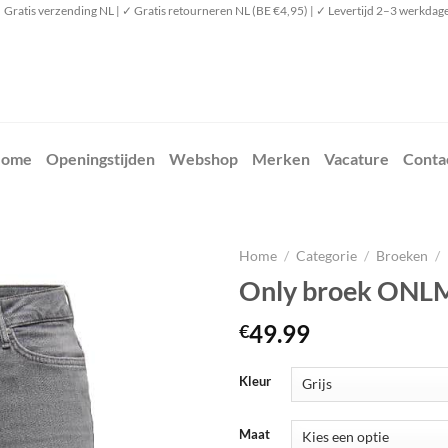
 Gratis verzending NL | ✓ Gratis retourneren NL (BE €4,95) | ✓ Levertijd 2–3 werkdag
ome
Openingstijden
Webshop
Merken
Vacature
Conta
Home
/
Categorie
/
Broeken
/
Only broek ON
49.99
€
Kleur
Maat