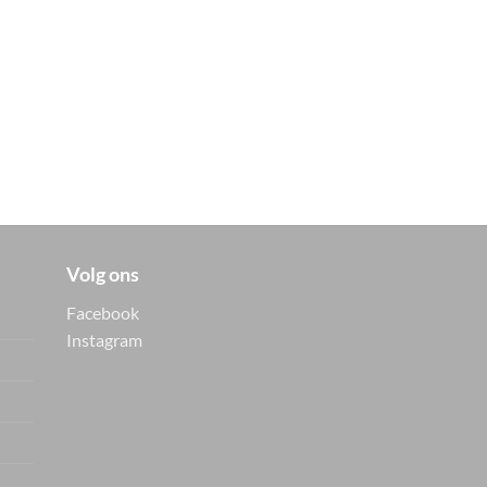
Volg ons
Facebook
Instagram
Vers van de hanger, in je
WhatsApp
Nieuwe items als eerste zien — geen
spam, gewoon af en toe een appje.