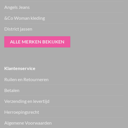
Angels Jeans
&Co Woman kleding
District jassen
ALLE MERKEN BEKIJKEN
Klantenservice
Ruilen en Retourneren
ter Horst mode skort
jeans
€
47.99
Betalen
Verzending en levertijd
ter Horst mode
haltertop dot
Herroepingsrecht
€
44.99
Vers van de hanger, in je WhatsApp
Algemene Voorwaarden
Nieuwe items als eerste zien — geen spam, gewoon af en toe een