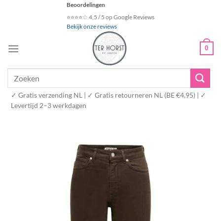
Ga
Beoordelingen
naar
⭐⭐⭐⭐☆ 4,5 / 5 op Google Reviews
Bekijk onze reviews
inhoud
0
Zoeken
naar:
✓ Gratis verzending NL | ✓ Gratis retourneren NL (BE €4,95) | ✓
Levertijd 2–3 werkdagen