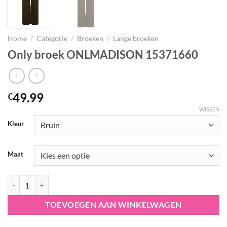
Home
/
Categorie
/
Broeken
/
Lange broeken
Only broek ONLMADISON 15371660
49.99
€
WISSEN
Kleur
Maat
Only broek ONLMADISON 15371660 aantal
TOEVOEGEN AAN WINKELWAGEN