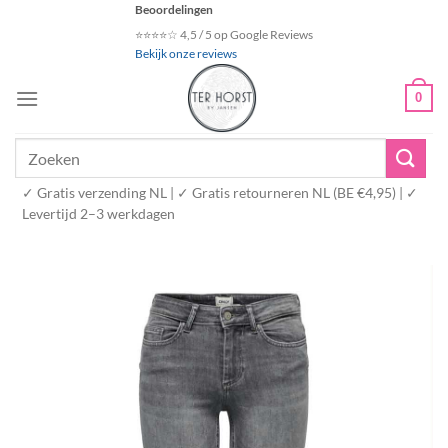
Ga
Beoordelingen
naar
⭐⭐⭐⭐☆ 4,5 / 5 op Google Reviews
Bekijk onze reviews
inhoud
0
Zoeken
naar:
✓ Gratis verzending NL | ✓ Gratis retourneren NL (BE €4,95) | ✓
Levertijd 2–3 werkdagen