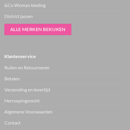
&Co Woman kleding
District jassen
ALLE MERKEN BEKIJKEN
Klantenservice
Ruilen en Retourneren
Betalen
Verzending en levertijd
Only broek
Only gilet ONLDANA
ONLMADISON
15373833
15371660
€
39.99
Herroepingsrecht
€
49.99
Vers van de hanger, in je WhatsApp
Algemene Voorwaarden
Nieuwe items als eerste zien — geen spam, gewoon af en toe een
appje.
Contact