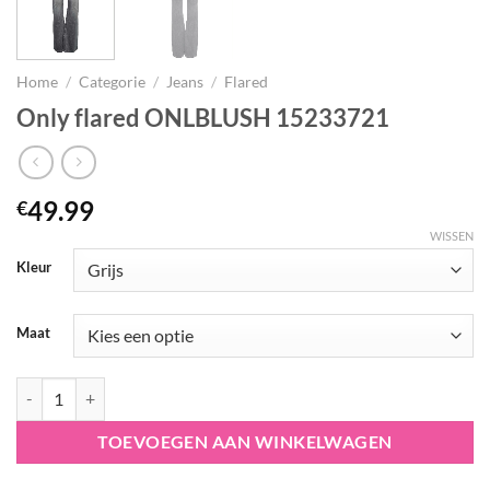
Home
/
Categorie
/
Jeans
/
Flared
Only flared ONLBLUSH 15233721
49.99
€
WISSEN
Kleur
Maat
Only flared ONLBLUSH 15233721 aantal
TOEVOEGEN AAN WINKELWAGEN