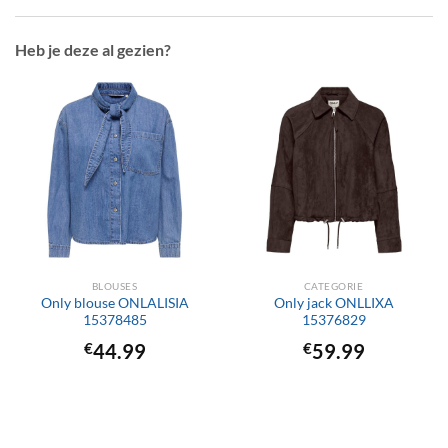
Heb je deze al gezien?
BLOUSES
CATEGORIE
Only blouse ONLALISIA
Only jack ONLLIXA
15378485
15376829
€
44.99
€
59.99