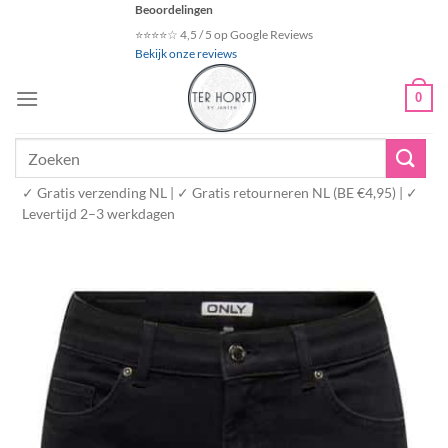
Ga
Beoordelingen
naar
⭐⭐⭐⭐☆ 4,5 / 5 op Google Reviews
Bekijk onze reviews
inhoud
0
Zoeken
naar:
✓ Gratis verzending NL | ✓ Gratis retourneren NL (BE €4,95) | ✓
Levertijd 2–3 werkdagen