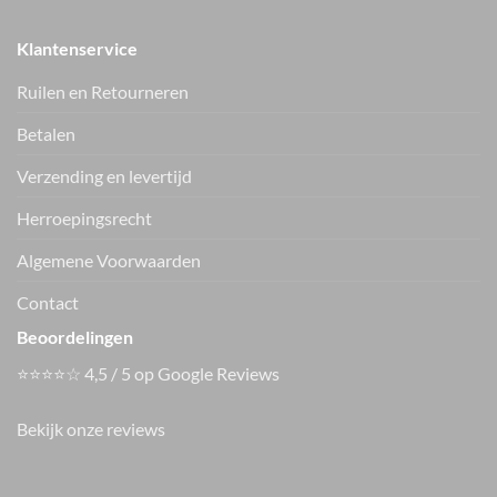
Klantenservice
Ruilen en Retourneren
Betalen
Verzending en levertijd
Only shirt ONLFREJA
Only jack ONLLIXA
15380742
15376829
€
34.99
€
59.99
Herroepingsrecht
Vers van de hanger, in je WhatsApp
Algemene Voorwaarden
Nieuwe items als eerste zien — geen spam, gewoon af en toe een
appje.
Contact
Beoordelingen
⭐⭐⭐⭐☆ 4,5 / 5 op Google Reviews
Bekijk onze reviews