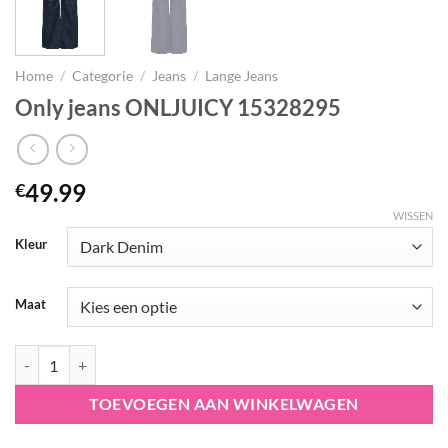
Home
/
Categorie
/
Jeans
/
Lange Jeans
Only jeans ONLJUICY 15328295
49.99
€
WISSEN
Kleur
Maat
Only jeans ONLJUICY 15328295 aantal
TOEVOEGEN AAN WINKELWAGEN