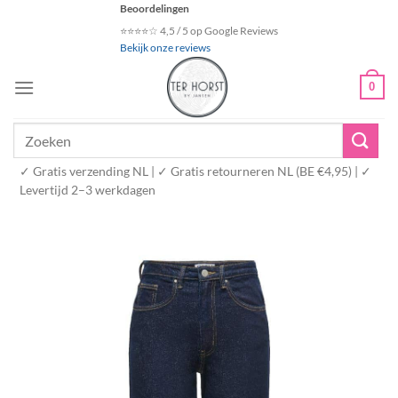
Ga
Beoordelingen
naar
⭐⭐⭐⭐☆ 4,5 / 5 op Google Reviews
Bekijk onze reviews
inhoud
0
Zoeken
naar:
✓ Gratis verzending NL | ✓ Gratis retourneren NL (BE €4,95) | ✓
Levertijd 2–3 werkdagen