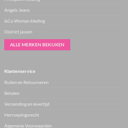
Angels Jeans
&Co Woman kleding
District jassen
ALLE MERKEN BEKIJKEN
Klantenservice
Ruilen en Retourneren
Betalen
Verzending en levertijd
Only shirt ONLFREJA
Only jack ONLLIXA
15380742
15376829
€
34.99
€
59.99
Herroepingsrecht
Vers van de hanger, in je WhatsApp
Algemene Voorwaarden