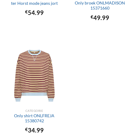
Only broek ONLMADISON
ter Horst mode jeans jort
15371660
€
54.99
€
49.99
CATEGORIE
Only shirt ONLFREJA
15380742
€
34.99