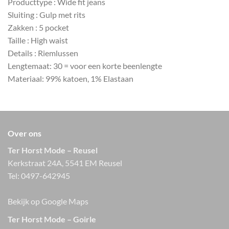
Producttype : Wide fit jeans
Sluiting : Gulp met rits
Zakken : 5 pocket
Taille : High waist
Details : Riemlussen
Lengtemaat: 30 = voor een korte beenlengte
Materiaal: 99% katoen, 1% Elastaan
Over ons
Ter Horst Mode – Reusel
Kerkstraat 24A, 5541 EM Reusel
Tel:
0497-642945
Bekijk op Google Maps
Ter Horst Mode – Goirle