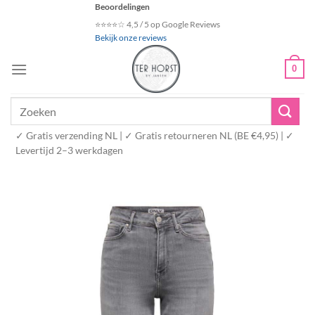
Ga
Beoordelingen
naar
⭐⭐⭐⭐☆ 4,5 / 5 op Google Reviews
Bekijk onze reviews
inhoud
0
Zoeken
naar:
✓ Gratis verzending NL | ✓ Gratis retourneren NL (BE €4,95) | ✓
Levertijd 2–3 werkdagen