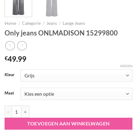
Home
/
Categorie
/
Jeans
/
Lange Jeans
Only jeans ONLMADISON 15299800
49.99
€
WISSEN
Kleur
Maat
Only jeans ONLMADISON 15299800 aantal
TOEVOEGEN AAN WINKELWAGEN