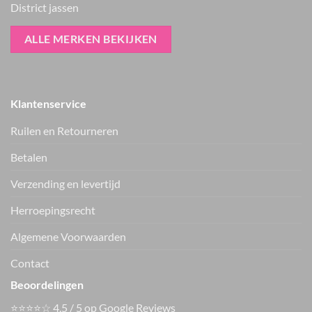
District jassen
ALLE MERKEN BEKIJKEN
Klantenservice
Ruilen en Retourneren
Betalen
Verzending en levertijd
ter Horst mode
Only broek ONLCAYLA
haltertop beige
15377159
Herroepingsrecht
€
44.99
€
36.99
Vers van de hanger, in je WhatsApp
Algemene Voorwaarden
Nieuwe items als eerste zien — geen spam, gewoon af en toe een
appje.
Contact
Beoordelingen
⭐⭐⭐⭐☆ 4,5 / 5 op Google Reviews