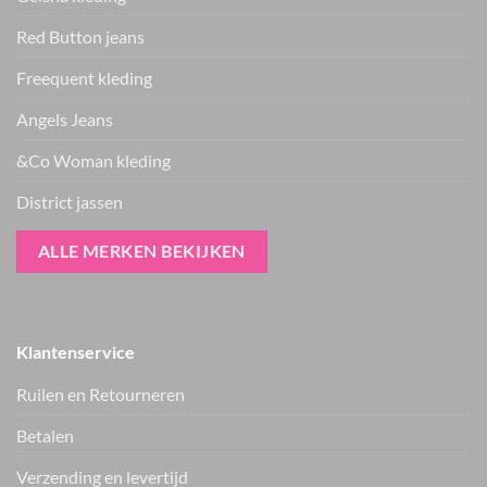
Red Button jeans
Freequent kleding
Angels Jeans
&Co Woman kleding
District jassen
ALLE MERKEN BEKIJKEN
ter Horst mode skort
jeans
€
47.99
Klantenservice
ter Horst mode bruine
rok
Ruilen en Retourneren
€
59.99
Vers van de hanger, in je WhatsApp
Betalen
Nieuwe items als eerste zien — geen spam, gewoon af en toe een
appje.
Verzending en levertijd