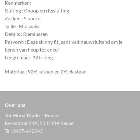
Kenmerken:
Sluiting : Knoop en ritssluiting
Zakken : 5 pocket
Taille : Mid waist
Details : Riemlussen
Pasvorm : Deze skinny fit jeans valt nauwsluitend om je
benen van heup tot enkel
Lengtemaat: 32 is long
Materiaal: 92% katoen en 2% elastaan
Over ons
Ter Horst Mode – Reusel
Kerkstraat 24A, 5541 EM Reusel
Tel:
0497-642945