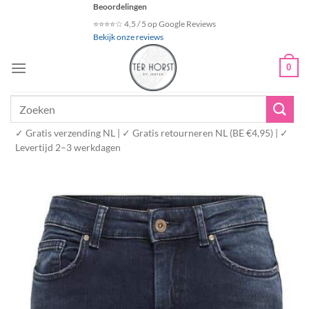
Ga
Beoordelingen
naar
⭐⭐⭐⭐☆ 4,5 / 5 op Google Reviews
Bekijk onze reviews
inhoud
0
Zoeken
naar:
✓ Gratis verzending NL | ✓ Gratis retourneren NL (BE €4,95) | ✓
Levertijd 2–3 werkdagen