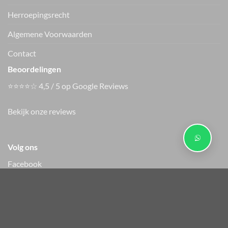
Herroepingsrecht
Algemene Voorwaarden
Contact
Beoordelingen
⭐⭐⭐⭐☆ 4,5 / 5 op Google Reviews
ter Horst mode jeans
jort
€
54.99
Bekijk onze reviews
Volg ons
Facebook
Instagram
Copyright 2026 ©
Ter Horst mode - JP