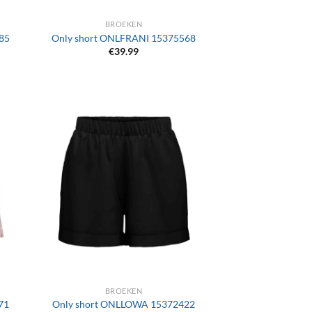
BROEKEN
85
Only short ONLFRANI 15375568
€
39.99
+
BROEKEN
71
Only short ONLLOWA 15372422