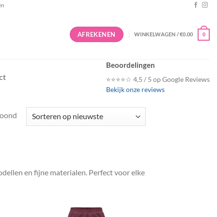
en
AFREKENEN
WINKELWAGEN /
€
0.00
0
Beoordelingen
ct
⭐⭐⭐⭐☆ 4,5 / 5 op Google Reviews
Bekijk onze reviews
Gesorteerd
toond
op
nieuwste
ellen en fijne materialen. Perfect voor elke