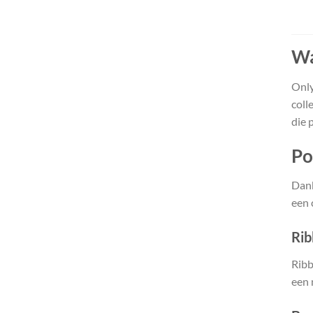
Wa
Only
coll
die 
Po
Dank
een 
Rib
Ribb
een 