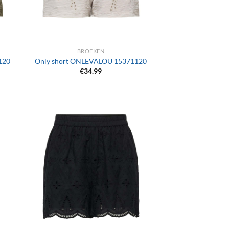
+
BROEKEN
120
Only short ONLEVALOU 15371120
€
34.99
+