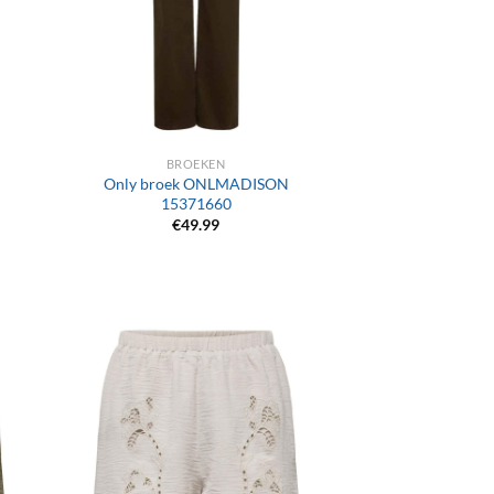
+
BROEKEN
Only broek ONLMADISON
15371660
€
49.99