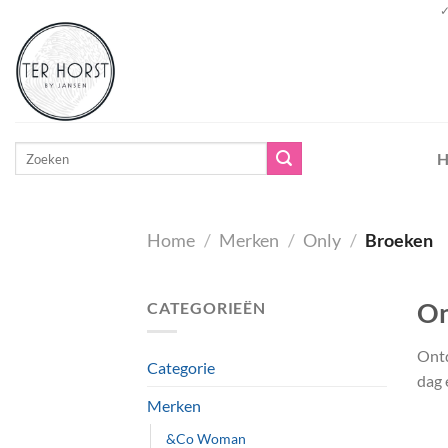
Ga
✓
naar
inhoud
Zoeken
H
naar:
Home
/
Merken
/
Only
/
Broeken
On
CATEGORIEËN
Ont
Categorie
dag 
Merken
&Co Woman