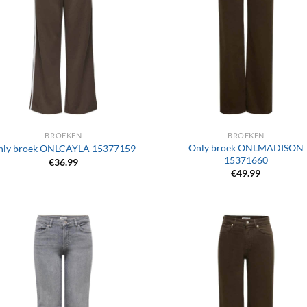
+
BROEKEN
BROEKEN
Only broek ONLMADISON
nly broek ONLCAYLA 15377159
15371660
€
36.99
€
49.99