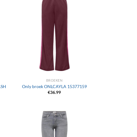
+
BROEKEN
ASH
Only broek ONLCAYLA 15377159
€
36.99