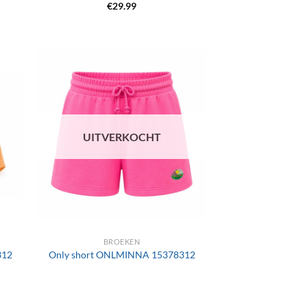
€
29.99
UITVERKOCHT
+
BROEKEN
312
Only short ONLMINNA 15378312