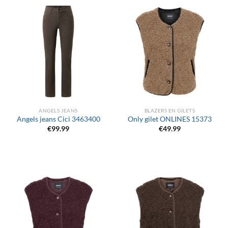
ANGELS JEANS
BLAZERS EN GILETS
Angels jeans Cici 3463400
Only gilet ONLINES 15373
€
99.99
€
49.99