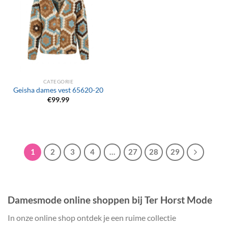
CATEGORIE
Geisha dames vest 65620-20
€
99.99
1
2
3
4
…
27
28
29
Damesmode online shoppen bij Ter Horst Mode
In onze online shop ontdek je een ruime collectie