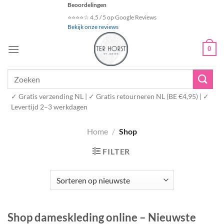
Ga
Beoordelingen
naar
⭐⭐⭐⭐☆ 4,5 / 5 op Google Reviews
Bekijk onze reviews
inhoud
0
Zoeken
naar:
✓ Gratis verzending NL | ✓ Gratis retourneren NL (BE €4,95) | ✓
Levertijd 2–3 werkdagen
Home
/
Shop
FILTER
Shop dameskleding online – Nieuwste