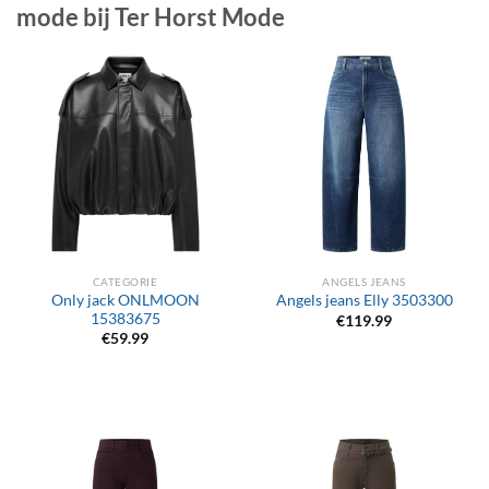
mode bij Ter Horst Mode
CATEGORIE
ANGELS JEANS
Only jack ONLMOON
Angels jeans Elly 3503300
15383675
€
119.99
€
59.99