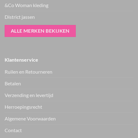
&Co Woman kleding
District jassen
ALLE MERKEN BEKIJKEN
Klantenservice
Ruilen en Retourneren
Betalen
Verzending en levertijd
Herroepingsrecht
Vers van de hanger, in je WhatsApp
Algemene Voorwaarden
Nieuwe items als eerste zien — geen spam, gewoon af en toe een
appje.
Contact