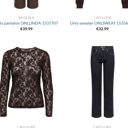
+
BROEKEN
CATEGORIE
ly pantalon ONLLINDA 1537707
Only sweater ONLSWEAT 1535
€
39.99
€
32.99
+
CATEGORIE
CATEGORIE