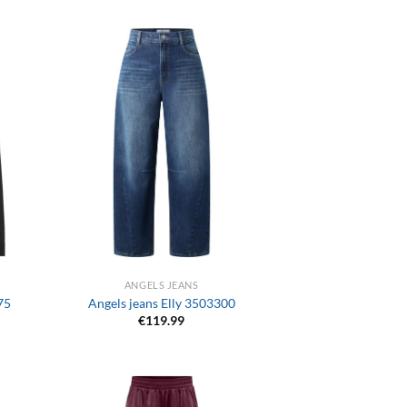
+
ANGELS JEANS
75
Angels jeans Elly 3503300
€
119.99