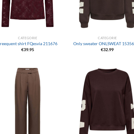
+
CATEGORIE
CATEGORIE
reequent shirt FQesvia 211676
Only sweater ONLSWEAT 1535
€
39.95
€
32.99