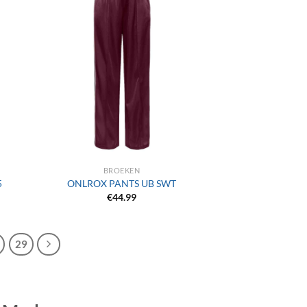
+
BROEKEN
5
ONLROX PANTS UB SWT
€
44.99
29