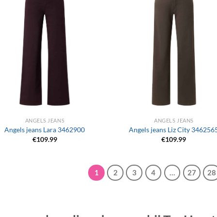
+
ANGELS JEANS
ANGELS JEANS
Angels jeans Lara 3462900
Angels jeans Liz City 346256
€
109.99
€
109.99
1
2
3
4
…
27
28