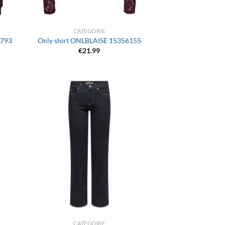
+
CATEGORIE
6793
Only shirt ONLBLAISE 15356155
€
21.99
+
CATEGORIE