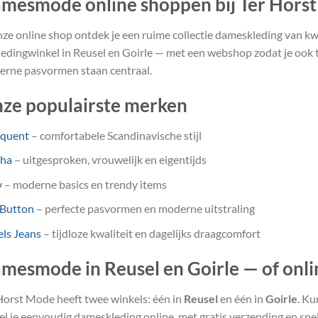
mesmode online shoppen bij Ter Hors
nze online shop ontdek je een ruime collectie dameskleding van kwa
ledingwinkel in Reusel en Goirle — met een webshop zodat je ook th
rne pasvormen staan centraal.
ze populairste merken
equent
– comfortabele Scandinavische stijl
sha
– uitgesproken, vrouwelijk en eigentijds
y
– moderne basics en trendy items
 Button
– perfecte pasvormen en moderne uitstraling
ls Jeans
– tijdloze kwaliteit en dagelijks draagcomfort
mesmode in Reusel en Goirle — of onli
Horst Mode heeft twee winkels: één in
Reusel
en één in
Goirle
. Ku
el je eenvoudig dameskleding online, met gratis verzending en snel