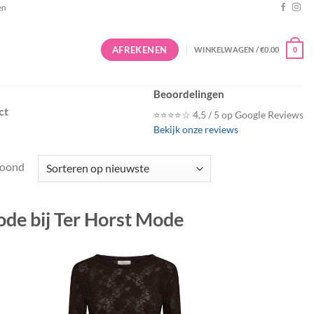
en
AFREKENEN
WINKELWAGEN /
€
0.00
0
Beoordelingen
ct
⭐⭐⭐⭐☆ 4,5 / 5 op Google Reviews
Bekijk onze reviews
Gesorteerd
toond
op
nieuwste
de bij Ter Horst Mode