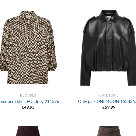
+
BLOUSES
CATEGORIE
reequent shirt FQadney 211376
Only jack ONLMOON 153836
€
49.95
€
59.99