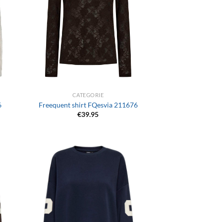
+
CATEGORIE
6
Freequent shirt FQesvia 211676
€
39.95