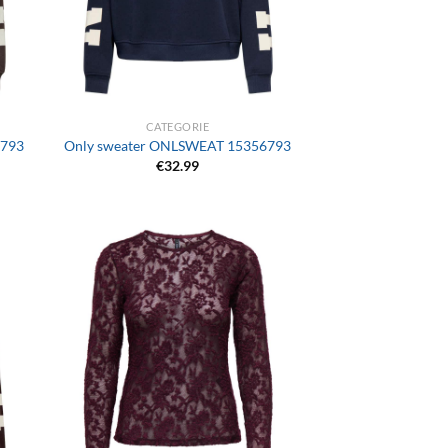
+
CATEGORIE
6793
Only sweater ONLSWEAT 15356793
€
32.99