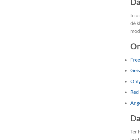
Da
In o
dé k
mode
On
Fre
Gei
Onl
Red
Ange
Da
Ter 
best