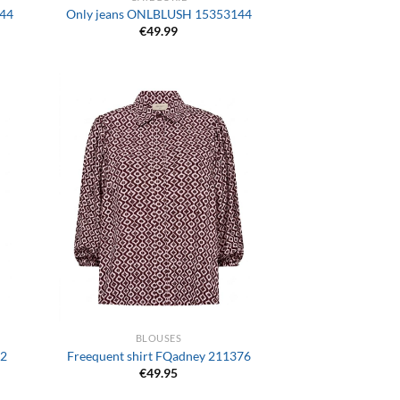
144
Only jeans ONLBLUSH 15353144
€
49.99
+
BLOUSES
92
Freequent shirt FQadney 211376
€
49.95