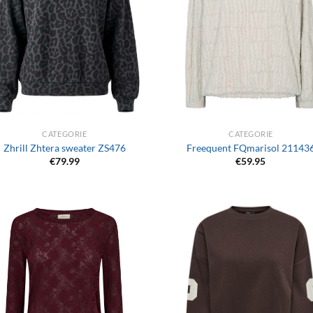
+
CATEGORIE
CATEGORIE
Zhrill Zhtera sweater ZS476
Freequent FQmarisol 21143
€
79.99
€
59.95