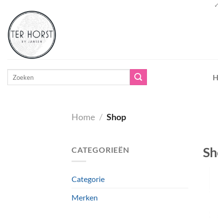
Ga
✓
naar
inhoud
Zoeken
H
naar:
Home
/
Shop
Sh
CATEGORIEËN
Categorie
Merken