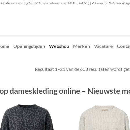
 Gratis verzending NL | ✓ Gratis retourneren NL (BE €4,95) | ✓ Levertijd 2–3 werkdag
ome
Openingstijden
Webshop
Merken
Vacature
Conta
Resultaat 1–21 van de 603 resultaten wordt ge
op dameskleding online – Nieuwste mo