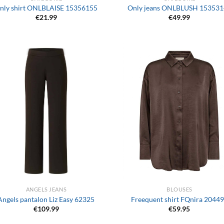
nly shirt ONLBLAISE 15356155
Only jeans ONLBLUSH 15353
€
21.99
€
49.99
+
ANGELS JEANS
BLOUSES
Angels pantalon Liz Easy 62325
Freequent shirt FQnira 2044
€
109.99
€
59.95