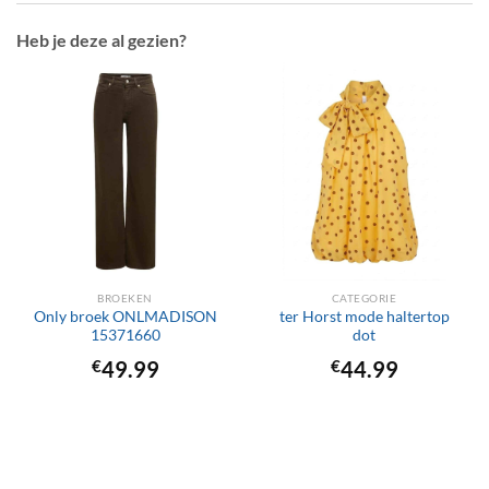
Heb je deze al gezien?
BROEKEN
CATEGORIE
Only broek ONLMADISON
ter Horst mode haltertop
15371660
dot
€
49.99
€
44.99