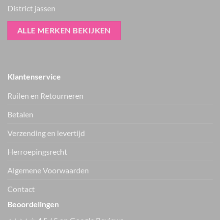
District jassen
ALLE MERKEN BEKIJKEN
Klantenservice
Ruilen en Retourneren
Betalen
Verzending en levertijd
Zhrill Zhiza barrel
Only broek ONLCAYLA
jeans D007
15377159
Herroepingsrecht
€
89.99
€
36.99
Vers van de hanger, in je WhatsApp
Algemene Voorwaarden
Nieuwe items als eerste zien — geen spam, gewoon af en toe een
appje.
Contact
Beoordelingen