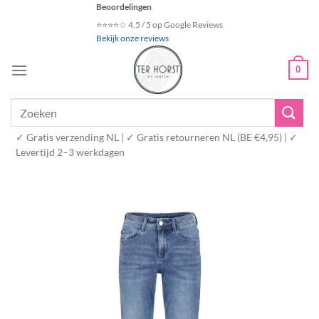
Ga
Beoordelingen
naar
⭐⭐⭐⭐☆ 4,5 / 5 op Google Reviews
Bekijk onze reviews
inhoud
0
Zoeken
naar:
✓ Gratis verzending NL | ✓ Gratis retourneren NL (BE €4,95) | ✓
Levertijd 2–3 werkdagen