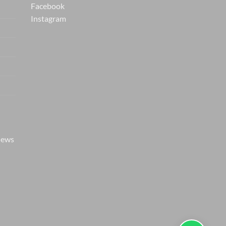
Facebook
Instagram
Vers van de hanger, in je
WhatsApp
Nieuwe items als eerste zien — geen
spam, gewoon af en toe een appje.
iews