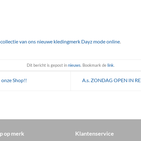
e
collectie van ons nieuwe kledingmerk Dayz mode online
.
Dit bericht is gepost in
nieuws
. Bookmark de
link
.
onze Shop!!
A.s. ZONDAG OPEN IN REU
p op merk
Klantenservice