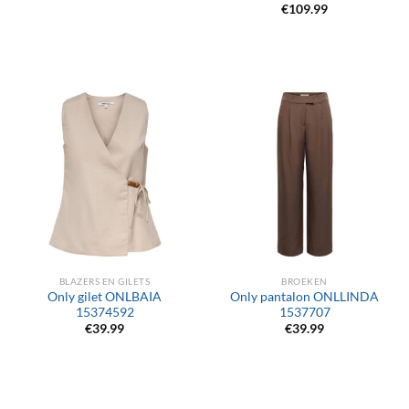
€
109.99
BLAZERS EN GILETS
BROEKEN
Only gilet ONLBAIA
Only pantalon ONLLINDA
15374592
1537707
€
39.99
€
39.99