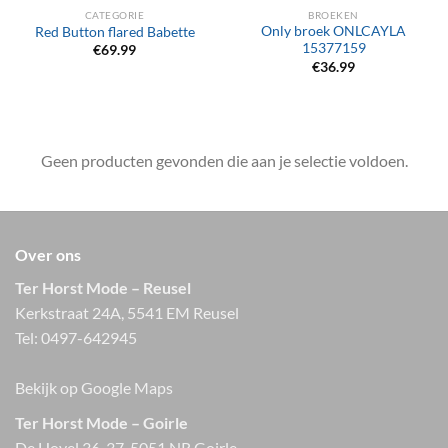
CATEGORIE
BROEKEN
Only broek ONLCAYLA
Red Button flared Babette
15377159
€
69.99
€
36.99
Geen producten gevonden die aan je selectie voldoen.
Over ons
Ter Horst Mode – Reusel
Kerkstraat 24A, 5541 EM Reusel
Tel:
0497-642945
Bekijk op Google Maps
Ter Horst Mode – Goirle
De Hovel 36-37, 5051 NR Goirle