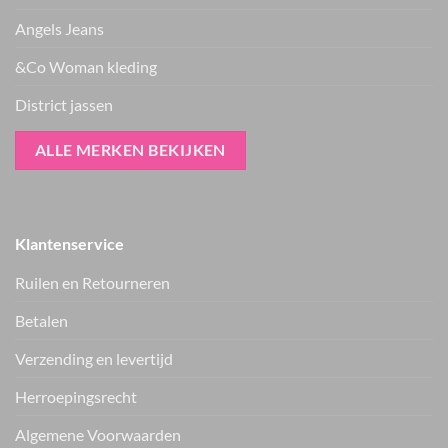
Angels Jeans
&Co Woman kleding
District jassen
ALLE MERKEN BEKIJKEN
Klantenservice
Ruilen en Retourneren
Betalen
Verzending en levertijd
Herroepingsrecht
Vers van de hanger, in je WhatsApp
Algemene Voorwaarden
Nieuwe items als eerste zien — geen spam, gewoon af en toe een