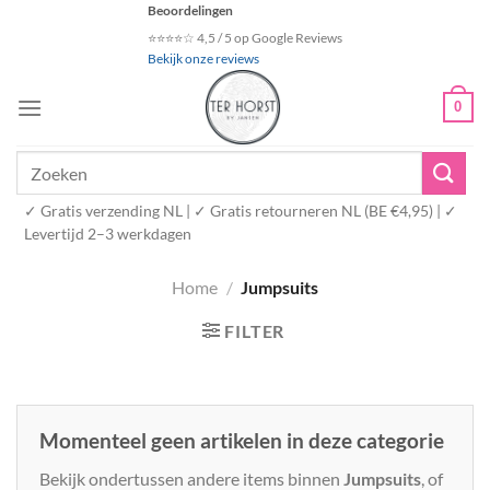
Ga
Beoordelingen
naar
⭐⭐⭐⭐☆ 4,5 / 5 op Google Reviews
Bekijk onze reviews
inhoud
0
Zoeken
naar:
✓ Gratis verzending NL | ✓ Gratis retourneren NL (BE €4,95) | ✓
Levertijd 2–3 werkdagen
Home
/
Jumpsuits
FILTER
Momenteel geen artikelen in deze categorie
Bekijk ondertussen andere items binnen
Jumpsuits
, of