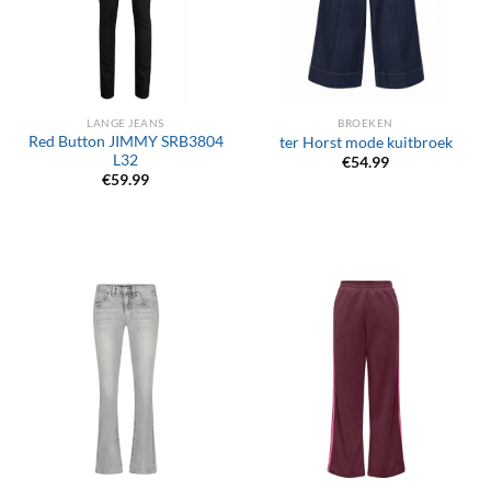
LANGE JEANS
BROEKEN
Red Button JIMMY SRB3804
ter Horst mode kuitbroek
L32
€
54.99
€
59.99