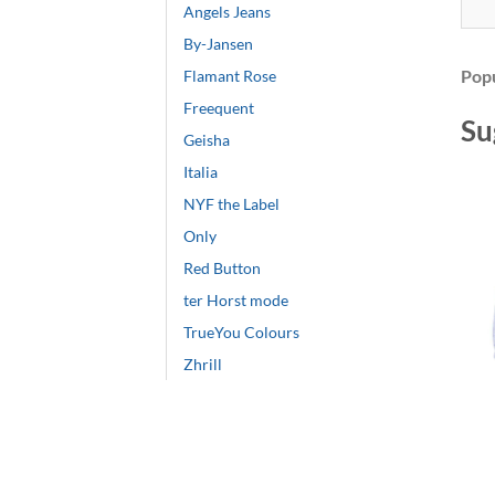
Angels Jeans
By-Jansen
Popu
Flamant Rose
Freequent
Su
Geisha
Italia
NYF the Label
Only
Red Button
ter Horst mode
TrueYou Colours
Zhrill
+