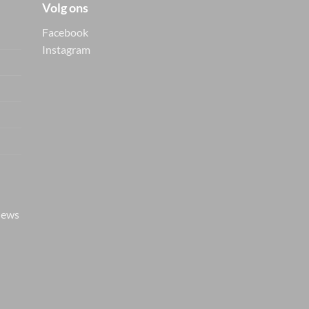
Volg ons
Facebook
Instagram
Vers van de hanger, in je
WhatsApp
Nieuwe items als eerste zien — geen
spam, gewoon af en toe een appje.
iews