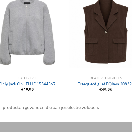
+
CATEGORIE
BLAZERS EN GILETS
Only jack ONLELLIE 15344567
Freequent gilet FQlava 2083
€
49.99
€
49.95
 producten gevonden die aan je selectie voldoen.