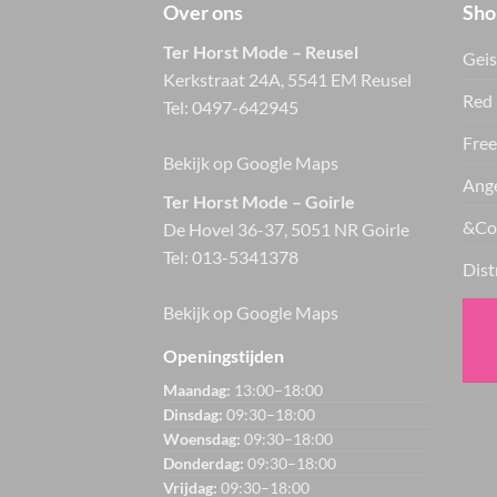
Over ons
Sho
Ter Horst Mode – Reusel
Geis
Kerkstraat 24A, 5541 EM Reusel
Red 
Tel:
0497-642945
Free
Bekijk op Google Maps
Ange
Ter Horst Mode – Goirle
&Co
De Hovel 36-37, 5051 NR Goirle
Tel:
013-5341378
Dist
Bekijk op Google Maps
Openingstijden
Maandag:
13:00–18:00
Dinsdag:
09:30–18:00
Woensdag:
09:30–18:00
Donderdag:
09:30–18:00
Vrijdag:
09:30–18:00