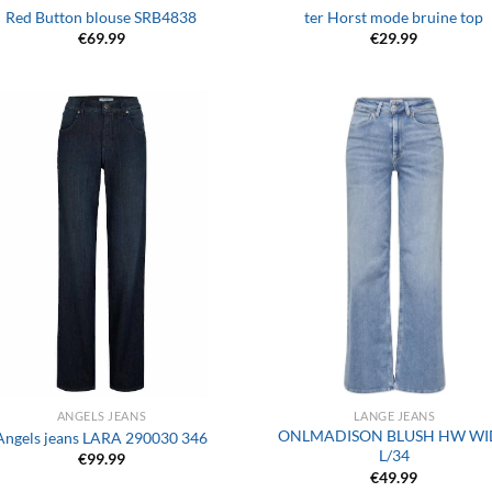
Red Button blouse SRB4838
ter Horst mode bruine top
€
69.99
€
29.99
+
ANGELS JEANS
LANGE JEANS
ONLMADISON BLUSH HW WI
Angels jeans LARA 290030 346
L/34
€
99.99
€
49.99