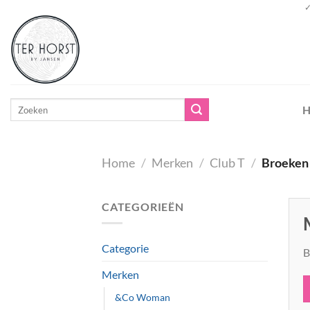
Ga
✓
naar
inhoud
Zoeken
H
naar:
Home
/
Merken
/
Club T
/
Broeken
CATEGORIEËN
Categorie
B
Merken
&Co Woman