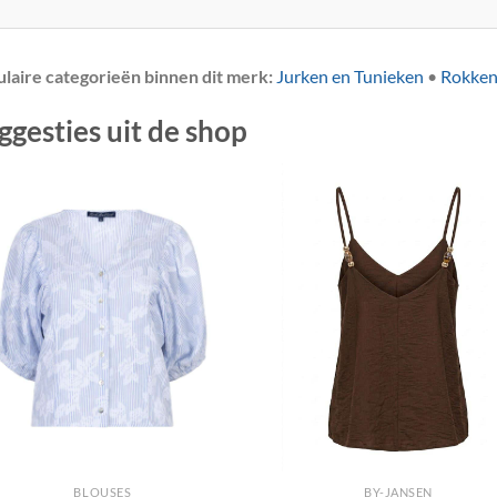
laire categorieën binnen dit merk:
Jurken en Tunieken
•
Rokke
ggesties uit de shop
+
BLOUSES
BY-JANSEN