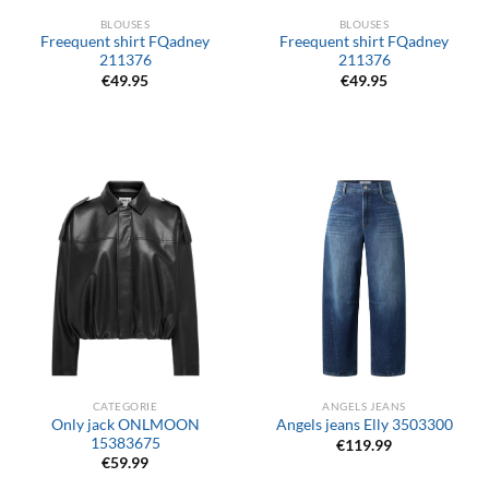
BLOUSES
BLOUSES
Freequent shirt FQadney
Freequent shirt FQadney
211376
211376
€
49.95
€
49.95
CATEGORIE
ANGELS JEANS
Only jack ONLMOON
Angels jeans Elly 3503300
15383675
€
119.99
€
59.99