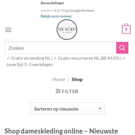
Ga
Beoordelingen
naar
⭐⭐⭐⭐☆ 4,5 / 5 op Google Reviews
Bekijk onze reviews
inhoud
0
Zoeken
naar:
✓ Gratis verzending NL | ✓ Gratis retourneren NL (BE €4,95) | ✓
Levertijd 2–3 werkdagen
Home
/
Shop
FILTER
Shop dameskleding online – Nieuwste