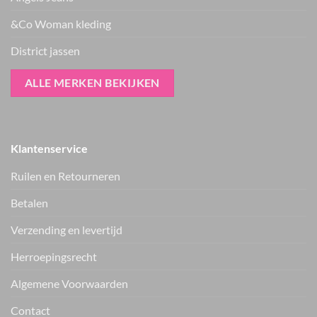
&Co Woman kleding
District jassen
ALLE MERKEN BEKIJKEN
Klantenservice
Ruilen en Retourneren
Betalen
Verzending en levertijd
Herroepingsrecht
Vers van de hanger, in je WhatsApp
Algemene Voorwaarden
Nieuwe items als eerste zien — geen spam, gewoon af en toe een
appje.
Contact