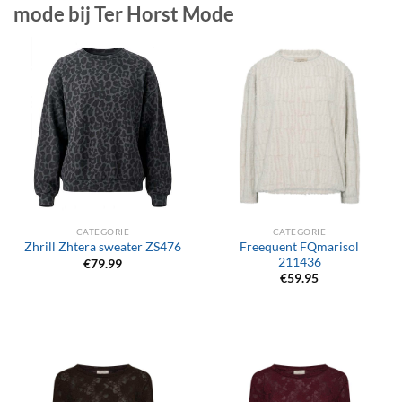
mode bij Ter Horst Mode
CATEGORIE
CATEGORIE
Freequent FQmarisol
Zhrill Zhtera sweater ZS476
211436
€
79.99
€
59.95