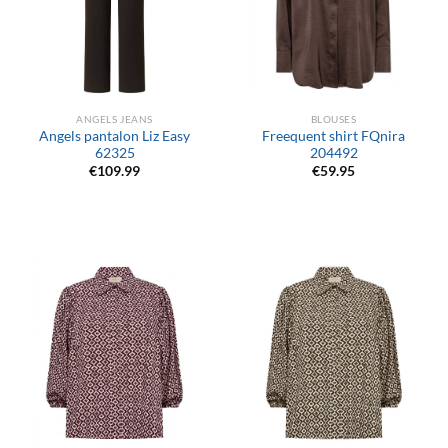
ANGELS JEANS
BLOUSES
Angels pantalon Liz Easy
Freequent shirt FQnira
62325
204492
€
109.99
€
59.95