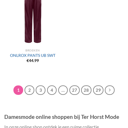
BROEKEN
ONLROX PANTS UB SWT
€
44.99
1
2
3
4
…
27
28
29
Damesmode online shoppen bij Ter Horst Mode
In onze online shop ontdek je een ruime collectie