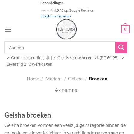
Ga
Beoordelingen
naar
⭐⭐⭐⭐☆ 4,5 / 5 op Google Reviews
Bekijk onze reviews
inhoud
0
Zoeken
naar:
✓ Gratis verzending NL | ✓ Gratis retourneren NL (BE €4,95) | ✓
Levertijd 2–3 werkdagen
Home
/
Merken
/
Geisha
/
Broeken
FILTER
Geisha broeken
Geisha broeken vormen een veelzijdige categorie binnen de
collectie en zijn verkrijgbaar in verschillende pasvormen en