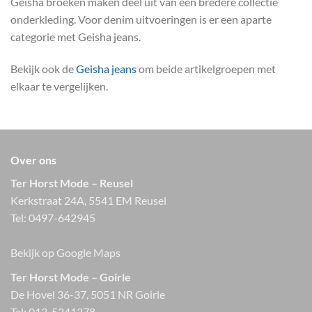
Geisha broeken maken deel uit van een bredere collectie
onderkleding. Voor denim uitvoeringen is er een aparte
categorie met Geisha jeans.
Bekijk ook de
Geisha jeans
om beide artikelgroepen met
elkaar te vergelijken.
Over ons
Ter Horst Mode – Reusel
Kerkstraat 24A, 5541 EM Reusel
Tel:
0497-642945
Bekijk op Google Maps
Ter Horst Mode – Goirle
De Hovel 36-37, 5051 NR Goirle
Tel:
013-5341378