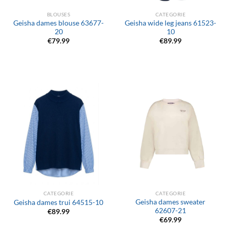
BLOUSES
CATEGORIE
Geisha dames blouse 63677-
Geisha wide leg jeans 61523-
20
10
€
79.99
€
89.99
CATEGORIE
CATEGORIE
Geisha dames sweater
Geisha dames trui 64515-10
62607-21
€
89.99
€
69.99