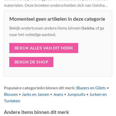
materialen. Deze broeken onderscheiden zich van Geisha
jeans door hun afwerking en het gebruik van niet-denim
stoffen.
Momenteel geen artikelen in deze categorie
Bekijk ondertussen andere items binnen
Geisha
, of ga
naar het volledige aanbod.
BEKIJK ALLES VAN DIT MERK
BEKIJK DE SHOP
Populaire categorieën binnen dit merk:
Blazers en Gilets
•
Blouses
•
Jacks en Jassen
•
Jeans
•
Jumpsuits
•
Jurken en
Tunieken
Andere items binnen dit merk