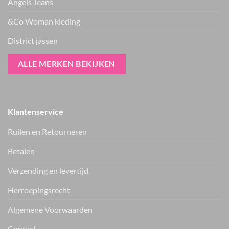
Angels Jeans
&Co Woman kleding
District jassen
ALLE MERKEN BEKIJKEN
Klantenservice
Ruilen en Retourneren
Betalen
Verzending en levertijd
Herroepingsrecht
Vers van de hanger, in je WhatsApp
Algemene Voorwaarden
Nieuwe items als eerste zien — geen spam, gewoon af en toe een
appje.
Contact