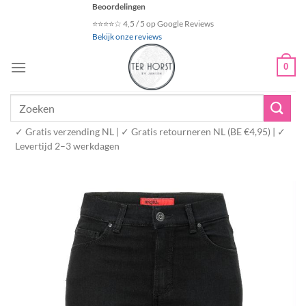
Ga
Beoordelingen
naar
⭐⭐⭐⭐☆ 4,5 / 5 op Google Reviews
Bekijk onze reviews
inhoud
0
Zoeken
naar:
✓ Gratis verzending NL | ✓ Gratis retourneren NL (BE €4,95) | ✓
Levertijd 2–3 werkdagen