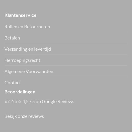
Klantenservice
Ruilen en Retourneren
Betalen
Verzending en levertijd
Only jack ONLSTINA
Zhrill Zhiza ballon
15351260
jeans D007
Herroepingsrecht
€
49.99
€
109.99
Vers van de hanger, in je WhatsApp
Algemene Voorwaarden
Nieuwe items als eerste zien — geen spam, gewoon af en toe een
appje.
Contact
Beoordelingen
⭐⭐⭐⭐☆ 4,5 / 5 op Google Reviews
Bekijk onze reviews