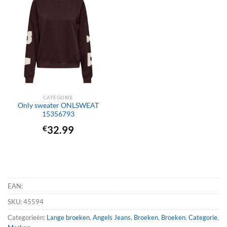
CATEGORIE
Only sweater ONLSWEAT
15356793
€
32.99
EAN:
SKU:
45594
Categorieën:
Lange broeken
,
Angels Jeans
,
Broeken
,
Broeken
,
Categorie
,