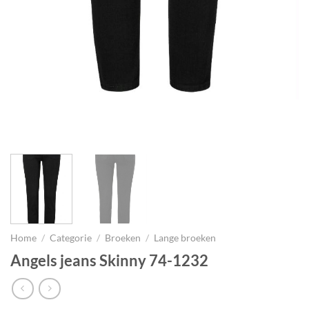
Home
/
Categorie
/
Broeken
/
Lange broeken
Angels jeans Skinny 74-1232