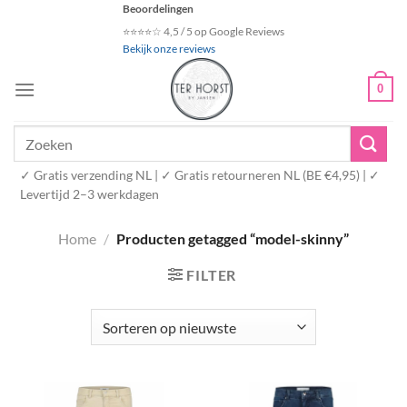
Ga
Beoordelingen
naar
⭐⭐⭐⭐☆ 4,5 / 5 op Google Reviews
Bekijk onze reviews
inhoud
0
Zoeken
naar:
✓ Gratis verzending NL | ✓ Gratis retourneren NL (BE €4,95) | ✓
Levertijd 2–3 werkdagen
Home
/
Producten getagged “model-skinny”
FILTER