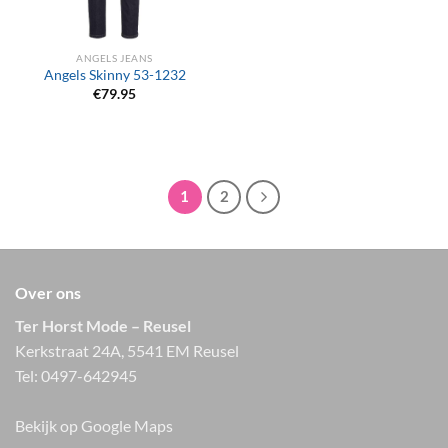
ANGELS JEANS
Angels Skinny 53-1232
€
79.95
1
2
Over ons
Ter Horst Mode – Reusel
Kerkstraat 24A, 5541 EM Reusel
Tel:
0497-642945
Bekijk op Google Maps