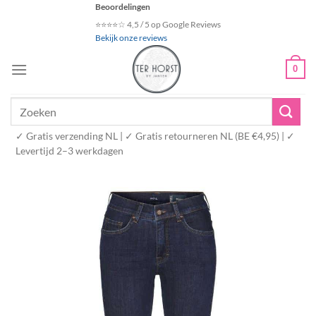
Ga
Beoordelingen
naar
⭐⭐⭐⭐☆ 4,5 / 5 op Google Reviews
Bekijk onze reviews
inhoud
0
Zoeken
naar:
✓ Gratis verzending NL | ✓ Gratis retourneren NL (BE €4,95) | ✓
Levertijd 2–3 werkdagen