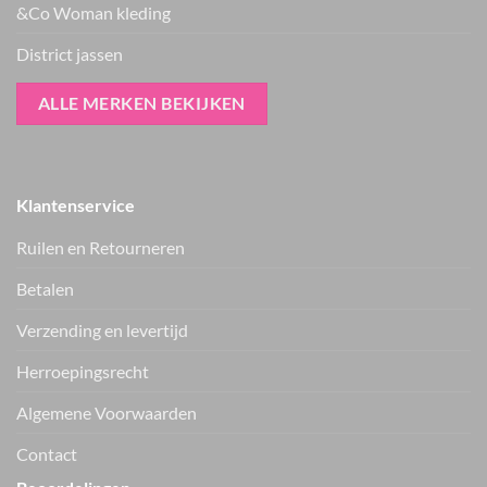
&Co Woman kleding
District jassen
ALLE MERKEN BEKIJKEN
Klantenservice
Ruilen en Retourneren
Betalen
Verzending en levertijd
Only shirt ONLFREJA
Only jack ONLLIXA
15380742
15376829
€
34.99
€
59.99
Herroepingsrecht
Vers van de hanger, in je WhatsApp
Algemene Voorwaarden
Nieuwe items als eerste zien — geen spam, gewoon af en toe een
appje.
Contact