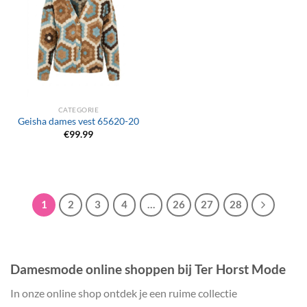
CATEGORIE
Geisha dames vest 65620-20
€
99.99
1
2
3
4
…
26
27
28
Damesmode online shoppen bij Ter Horst Mode
In onze online shop ontdek je een ruime collectie