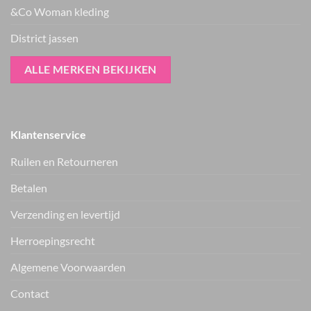
&Co Woman kleding
District jassen
ALLE MERKEN BEKIJKEN
Klantenservice
Ruilen en Retourneren
Betalen
Verzending en levertijd
Herroepingsrecht
Vers van de hanger, in je WhatsApp
Algemene Voorwaarden
Nieuwe items als eerste zien — geen spam, gewoon af en toe een
appje.
Contact