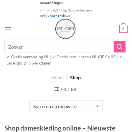
Ga
Beoordelingen
naar
⭐⭐⭐⭐☆ 4,5 / 5 op Google Reviews
Bekijk onze reviews
inhoud
0
Zoeken
naar:
✓ Gratis verzending NL | ✓ Gratis retourneren NL (BE €4,95) | ✓
Levertijd 2–3 werkdagen
Home
/
Shop
FILTER
Shop dameskleding online – Nieuwste