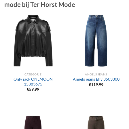
mode bij Ter Horst Mode
CATEGORIE
ANGELS JEANS
Only jack ONLMOON
Angels jeans Elly 3503300
15383675
€
119.99
€
59.99