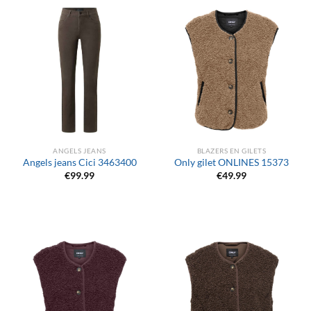
ANGELS JEANS
BLAZERS EN GILETS
Angels jeans Cici 3463400
Only gilet ONLINES 15373
€
99.99
€
49.99