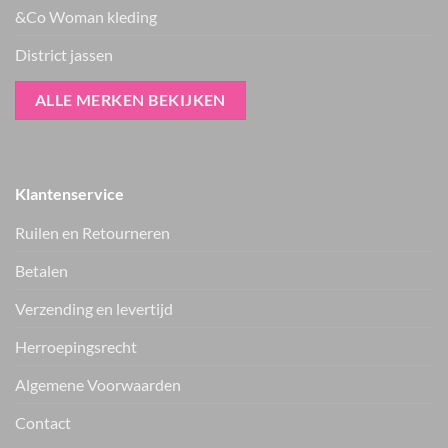
&Co Woman kleding
District jassen
ALLE MERKEN BEKIJKEN
Klantenservice
Ruilen en Retourneren
Betalen
Verzending en levertijd
Herroepingsrecht
Vers van de hanger, in je WhatsApp
Algemene Voorwaarden
Nieuwe items als eerste zien — geen spam, gewoon af en toe een
appje.
Contact