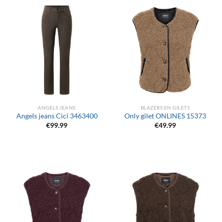
ANGELS JEANS
BLAZERS EN GILETS
Angels jeans Cici 3463400
Only gilet ONLINES 15373
€
99.99
€
49.99