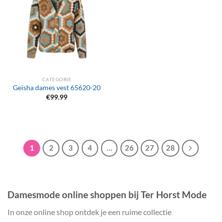
CATEGORIE
Geisha dames vest 65620-20
€
99.99
1
2
3
4
…
26
27
28
Damesmode online shoppen bij Ter Horst Mode
In onze online shop ontdek je een ruime collectie