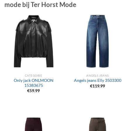
mode bij Ter Horst Mode
CATEGORIE
ANGELS JEANS
Only jack ONLMOON
Angels jeans Elly 3503300
15383675
€
119.99
€
59.99