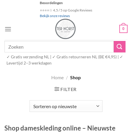
Ga
Beoordelingen
naar
⭐⭐⭐⭐☆ 4,5 / 5 op Google Reviews
Bekijk onze reviews
inhoud
0
Zoeken
naar:
✓ Gratis verzending NL | ✓ Gratis retourneren NL (BE €4,95) | ✓
Levertijd 2–3 werkdagen
Home
/
Shop
FILTER
Shop dameskleding online – Nieuwste